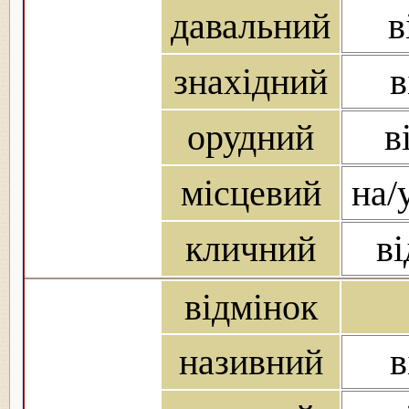
давальний
в
знахідний
в
орудний
в
місцевий
на/
кличний
ві
відмінок
називний
в