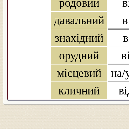
родовий
в
давальний
в
знахідний
в
орудний
в
місцевий
на/
кличний
ві