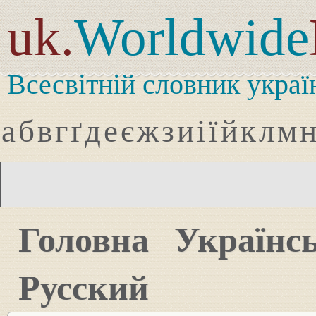
uk.
Worldwide
Всесвітній словник украї
а
б
в
г
ґ
д
е
є
ж
з
и
і
ї
й
к
л
м
Головна
Українс
Русский