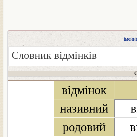
іменни
Словник відмінків
С
відмінок
називний
в
родовий
в