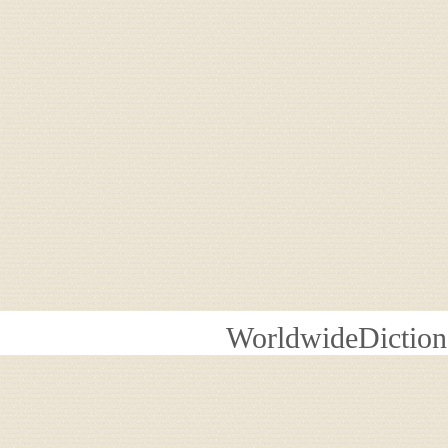
WorldwideDiction