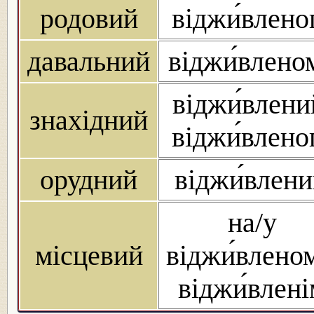
родовий
віджи́влено
давальний
віджи́влено
віджи́влени
знахідний
віджи́влено
орудний
віджи́влен
на/у
місцевий
віджи́вленом
віджи́влен