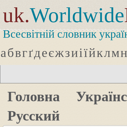
uk.
Worldwide
Всесвітній словник украї
а
б
в
г
ґ
д
е
є
ж
з
и
і
ї
й
к
л
м
Головна
Україн
Русский