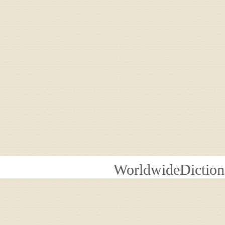
WorldwideDiction