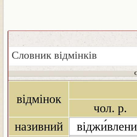
Словник відмінків
С
відмінок
чол. р.
називний
віджи́влен