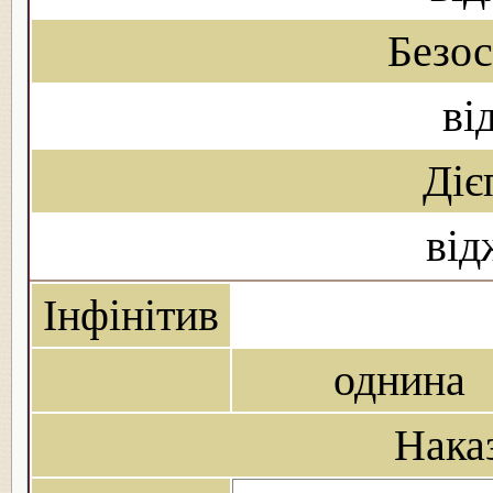
Безо
ві
Діє
від
Інфінітив
однина
Нака