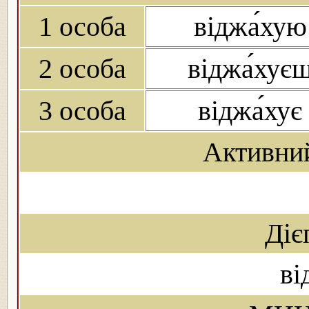
1 особа
віджа́хую
2 особа
віджа́хує
3 особа
віджа́хує
Активни
Діє
ві