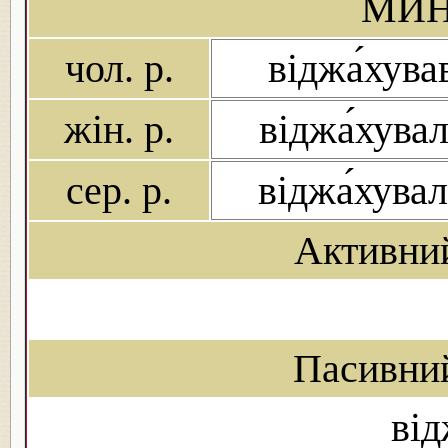
МИН
чол. р.
віджа́хува
жін. р.
віджа́хува
сер. р.
віджа́хува
Активни
Пасивни
від