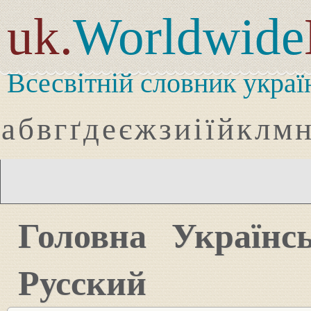
uk.
Worldwide
Всесвітній словник украї
а
б
в
г
ґ
д
е
є
ж
з
и
і
ї
й
к
л
м
Головна
Українс
Русский