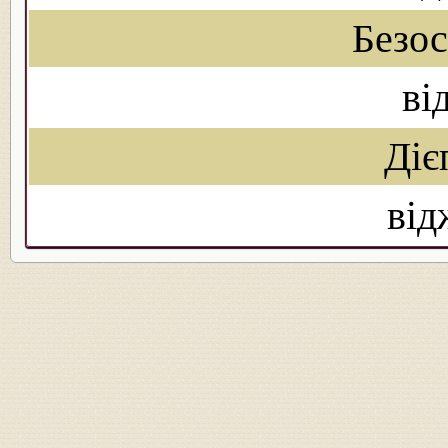
Безо
ві
Діє
від