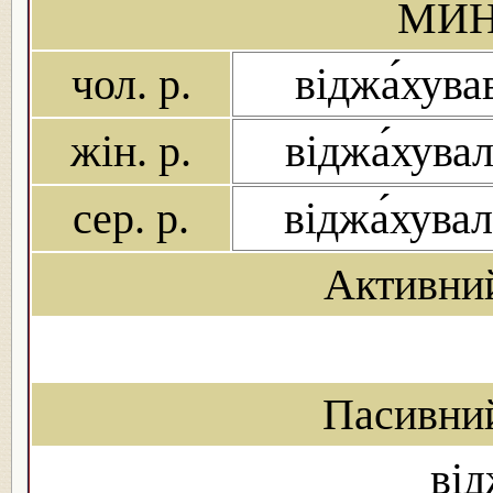
МИН
чол. р.
віджа́хува
жін. р.
віджа́хува
сер. р.
віджа́хува
Активни
Пасивни
від