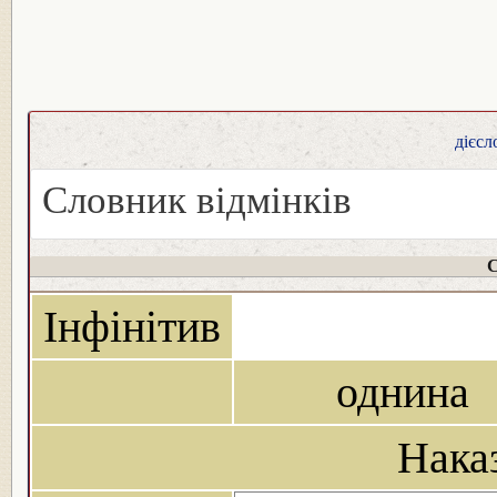
дієсл
Словник відмінків
С
Інфінітив
однина
Нака