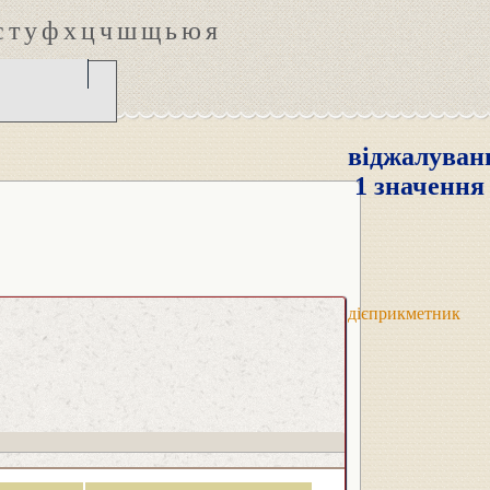
с
т
у
ф
х
ц
ч
ш
щ
ь
ю
я
віджалуван
1 значення
дієприкметник