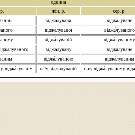
однина
 р.
жін. р.
сер. р.
уваний
віджа́лувана
віджа́луване
ваного
віджа́луваної
віджа́луваного
ваному
віджа́луваній
віджа́луваному
віджа́луваного
віджа́лувану
віджа́луване
уваним
віджа́луваною
віджа́луваним
у, віджа́луванім
на/у віджа́луваній
на/у віджа́луваному, від