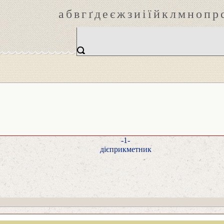
а
б
в
г
ґ
д
е
є
ж
з
и
і
ї
й
к
л
м
н
о
п
р
-1-
дієприкметник