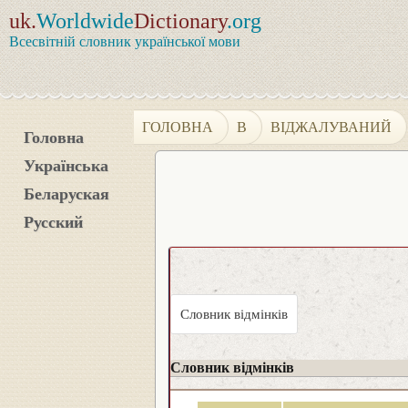
uk.
Worldwide
Dictionary
.org
Всесвітній словник української мови
ГОЛОВНА
В
ВІДЖАЛУВАНИЙ
Головна
Українська
Беларуская
Русский
Словник відмінків
Словник відмінків