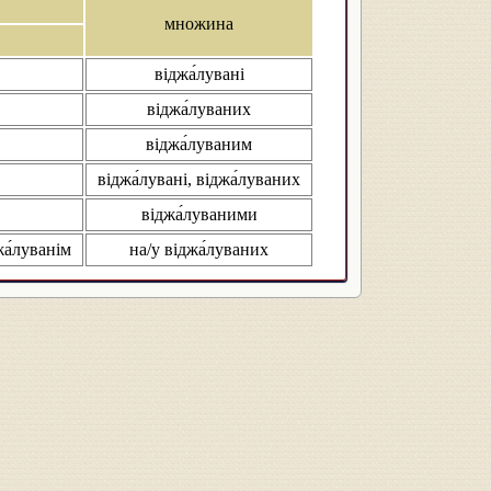
множина
віджа́лувані
віджа́луваних
віджа́луваним
віджа́лувані, віджа́луваних
віджа́луваними
жа́луванім
на/у віджа́луваних