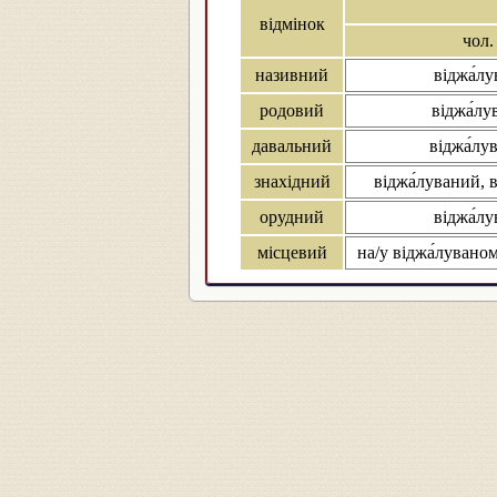
відмінок
чол.
називний
віджа́л
родовий
віджа́лу
давальний
віджа́лу
знахідний
віджа́луваний, 
орудний
віджа́л
місцевий
на/у віджа́луваном