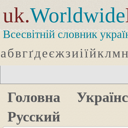
uk.
Worldwide
Всесвітній словник украї
а
б
в
г
ґ
д
е
є
ж
з
и
і
ї
й
к
л
м
Головна
Україн
Русский