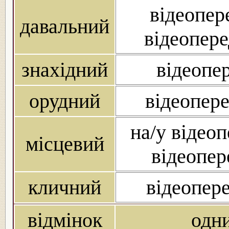
відеопере
давальний
відеопере
знахідний
відеопер
орудний
відеопере
на/у відеоп
місцевий
відеопер
кличний
відеопере
відмінок
одн