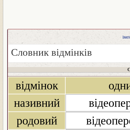
іме
Словник відмінків
С
відмінок
одн
називний
відеопер
родовий
відеопер