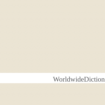
WorldwideDiction