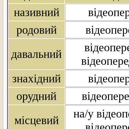
називний
відеопер
родовий
відеопер
відеопере
давальний
відеопере
знахідний
відеопер
орудний
відеопере
на/у відеоп
місцевий
відеопер