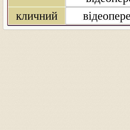
кличний
відеопере