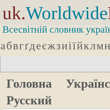
uk.
Worldwide
Всесвітній словник украї
а
б
в
г
ґ
д
е
є
ж
з
и
і
ї
й
к
л
м
Головна
Україн
Русский