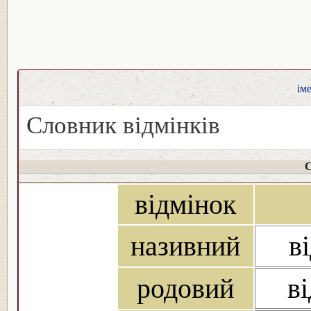
ім
Словник відмінків
С
відмінок
називний
в
родовий
в