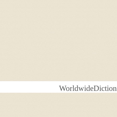
WorldwideDiction