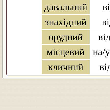
давальний
в
знахідний
в
орудний
ві
місцевий
на/у
кличний
ві