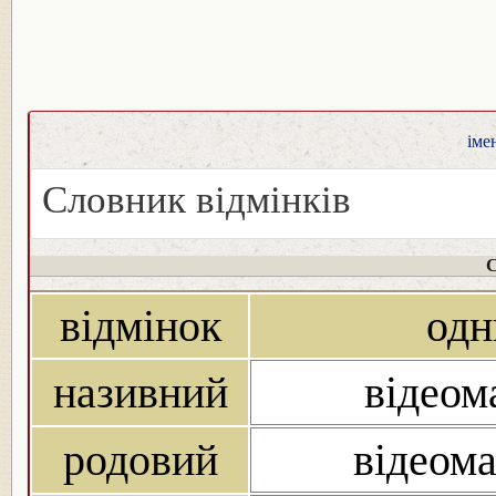
іме
Словник відмінків
С
відмінок
одн
називний
відеома
родовий
відеома