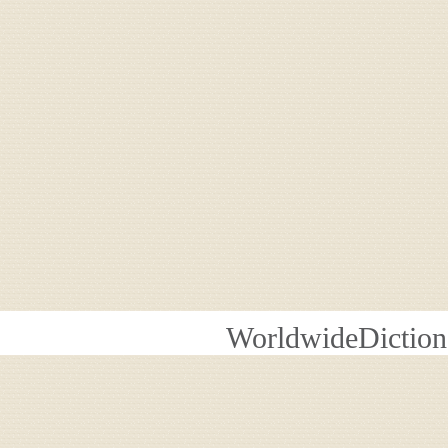
WorldwideDiction