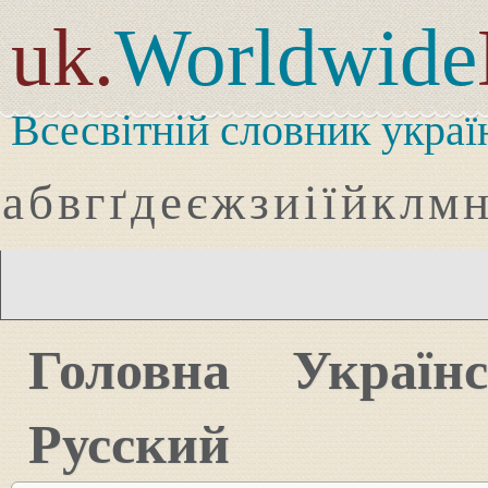
uk.
Worldwide
Всесвітній словник украї
а
б
в
г
ґ
д
е
є
ж
з
и
і
ї
й
к
л
м
Головна
Україн
Русский