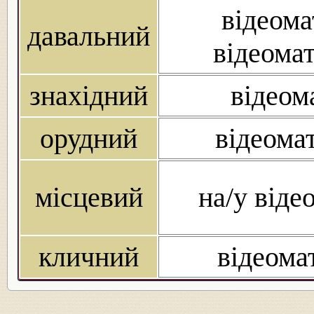
відеомат
давальний
відеомат
знахідний
відеома
орудний
відеомат
місцевий
на/у відео
кличний
відеомат