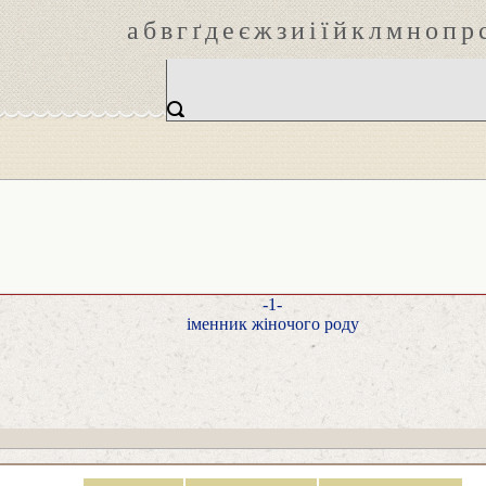
а
б
в
г
ґ
д
е
є
ж
з
и
і
ї
й
к
л
м
н
о
п
р
-1-
іменник жіночого роду