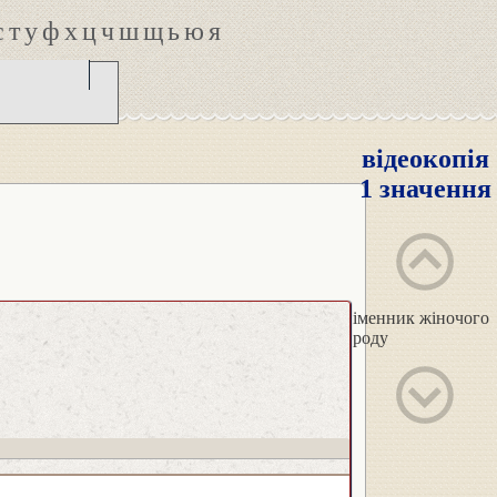
с
т
у
ф
х
ц
ч
ш
щ
ь
ю
я
відеокопія
1 значення
іменник жіночого
роду