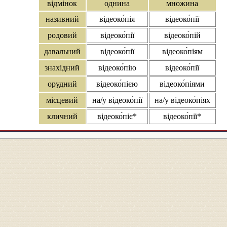
відмінок
однина
множина
називний
відеоко́пія
відеоко́пії
родовий
відеоко́пії
відеоко́пій
давальний
відеоко́пії
відеоко́піям
знахідний
відеоко́пію
відеоко́пії
орудний
відеоко́пією
відеоко́піями
місцевий
на/у відеоко́пії
на/у відеоко́піях
кличний
відеоко́піє*
відеоко́пії*