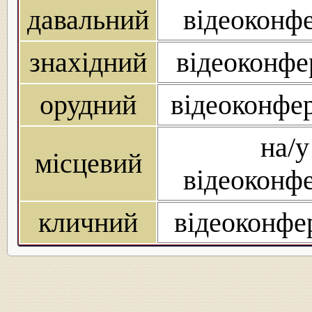
давальний
відеоконфе
знахідний
відеоконфе
орудний
відеоконфер
на/у
місцевий
відеоконфе
кличний
відеоконфер