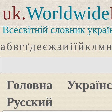
uk.
Worldwide
Всесвітній словник украї
а
б
в
г
ґ
д
е
є
ж
з
и
і
ї
й
к
л
м
Головна
Україн
Русский