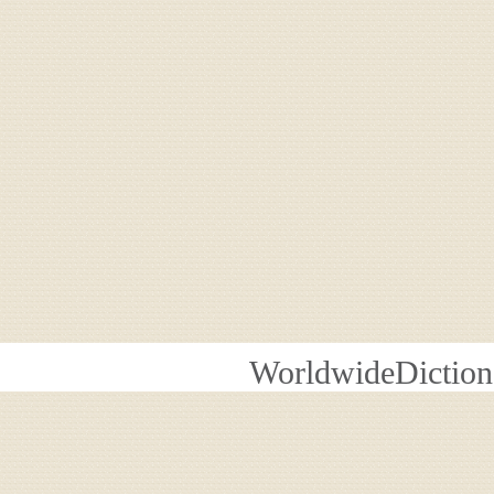
WorldwideDiction