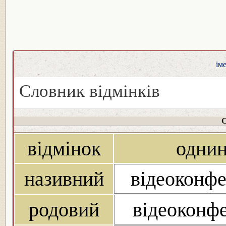
ім
Словник відмінків
С
відмінок
одни
називний
відеоконфе
родовий
відеоконфе