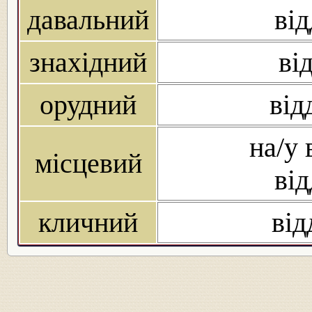
давальний
ві
знахідний
ві
орудний
від
на/у 
місцевий
ві
кличний
від