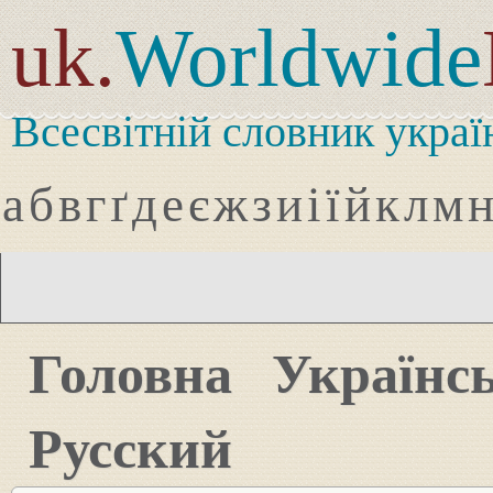
uk.
Worldwide
Всесвітній словник украї
а
б
в
г
ґ
д
е
є
ж
з
и
і
ї
й
к
л
м
Головна
Українс
Русский