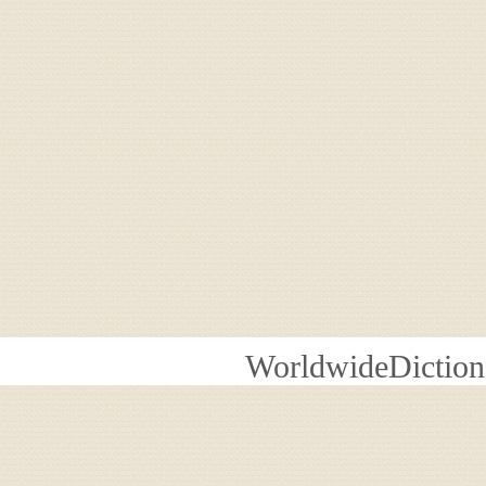
WorldwideDiction