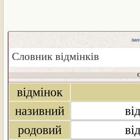
іме
Словник відмінків
С
відмінок
називний
ві
родовий
ві