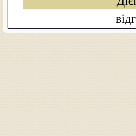
Діє
від