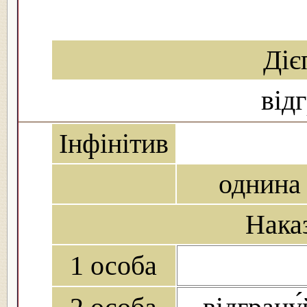
Діє
від
Інфінітив
однина
Нака
1 особа