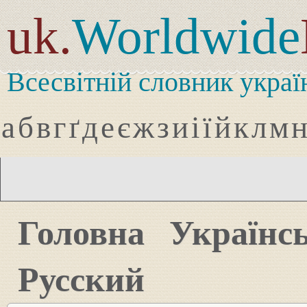
uk.
Worldwide
Всесвітній словник украї
а
б
в
г
ґ
д
е
є
ж
з
и
і
ї
й
к
л
м
Головна
Українс
Русский