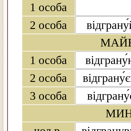
1 особа
2 особа
відграну́
МАЙБ
1 особа
відграну
2 особа
відграну́
3 особа
відграну́
МИН
чол.р.
відгранува