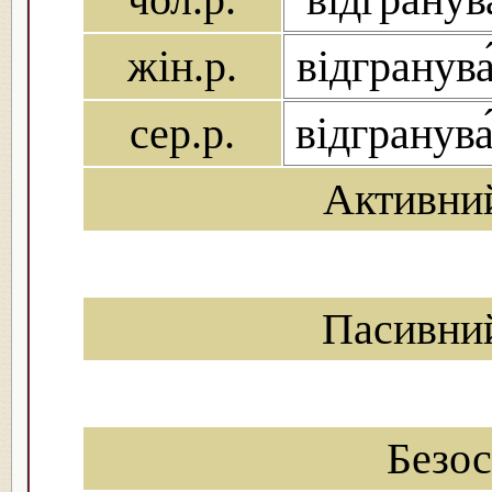
жін.р.
відгранува
сер.р.
відгранува
Активни
Пасивни
Безо