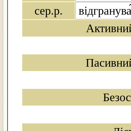
сер.р.
відгранува
Активни
Пасивни
Безо