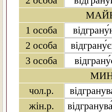
2 особа
відграну́
МАЙБ
1 особа
відграну
2 особа
відграну́
3 особа
відграну́
МИН
чол.р.
відгранува
жін.р.
відгранува