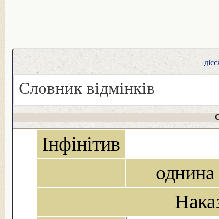
дієс
Словник відмінків
С
Інфінітив
однина
Нака