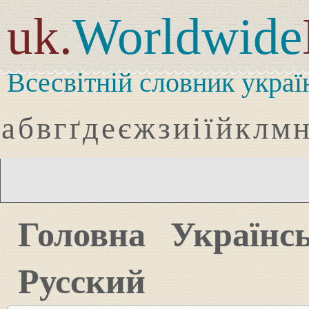
uk.
Worldwide
Всесвітній словник украї
а
б
в
г
ґ
д
е
є
ж
з
и
і
ї
й
к
л
м
Головна
Українс
Русский