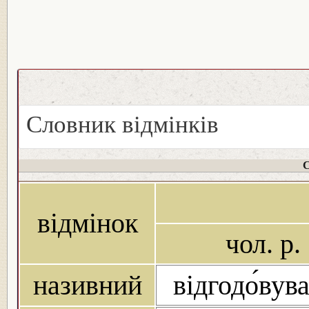
Словник відмінків
С
відмінок
чол. р.
називний
відгодо́вув