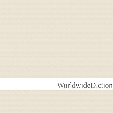
WorldwideDiction