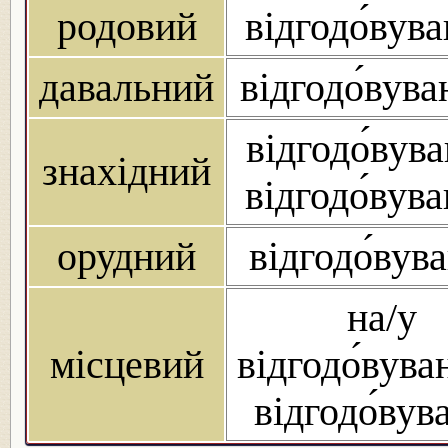
родовий
відгодо́вув
давальний
відгодо́вув
відгодо́вув
знахідний
відгодо́вув
орудний
відгодо́вув
на/у
місцевий
відгодо́вува
відгодо́вув