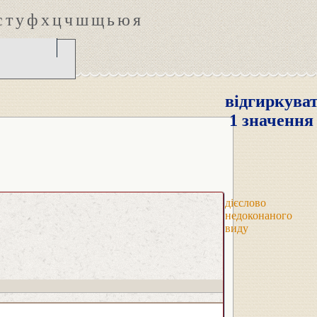
с
т
у
ф
х
ц
ч
ш
щ
ь
ю
я
відгиркува
1 значення
дієслово
недоконаного
виду