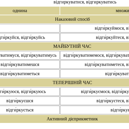
відги́ркуватися, відги́ркуватись
однина
множи
Наказовий спосіб
відги́ркуймося, в
дги́ркуйся, відги́ркуйсь
відги́ркуйтеся, в
МАЙБУТНІЙ ЧАС
уватимуся, відги́ркуватимусь
відги́ркуватимемося, відги́ркува
відги́ркуватимешся
відги́ркуватиметеся, в
відги́ркуватиметься
відги́ркува
ТЕПЕРІШНІЙ ЧАС
ги́ркуюся, відги́ркуюсь
відги́ркуємося, відги́рк
відги́ркуєшся
відги́ркуєтеся, в
відги́ркується
відги́рку
Активний дієприкметник