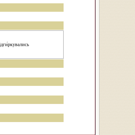
ідги́ркувались