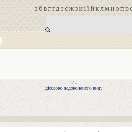
а
б
в
г
ґ
д
е
є
ж
з
и
і
ї
й
к
л
м
н
о
п
р
-1-
дієслово недоконаного виду