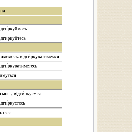
на
ідги́ркуймось
ідги́ркуйтесь
тимемось, відги́ркуватимемся
ідги́ркуватиметесь
тимуться
уємось, відги́ркуємся
ідги́ркуєтесь
ються