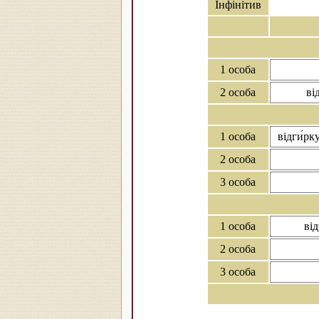
Інфінітив
1 особа
2 особа
ві
1 особа
відги́рк
2 особа
3 особа
1 особа
від
2 особа
3 особа