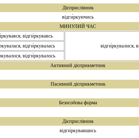
Дієприслівник
відги́ркуючись
МИНУЛИЙ ЧАС
и́ркувався, відги́ркувавсь
́ркувалася, відги́ркувалась
відги́ркувалися, в
́ркувалося, відги́ркувалось
Активний дієприкметник
Пасивний дієприкметник
Безособова форма
Дієприслівник
відги́ркувавшись