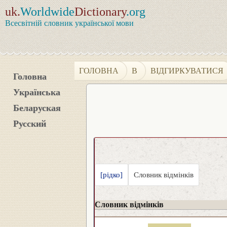
uk.
Worldwide
Dictionary
.org
Всесвітній словник української мови
ГОЛОВНА
В
ВІДГИРКУВАТИСЯ
Головна
Українська
Беларуская
Русский
[рідко]
Словник відмінків
Словник відмінків