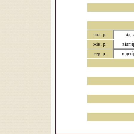
чол. р.
відг
жін. р.
відги
сер. р.
відги