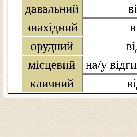
давальний
в
знахідний
в
орудний
ві
місцевий
на/у відги
кличний
в