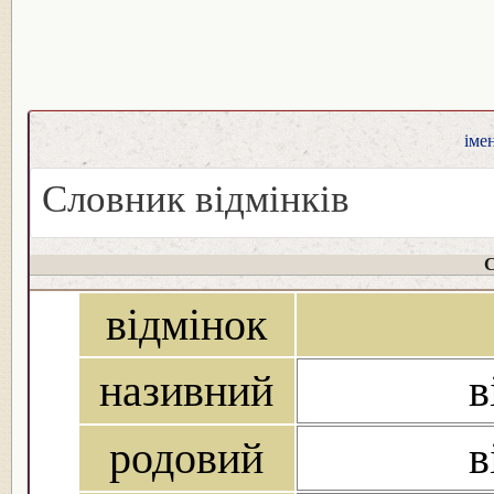
іме
Словник відмінків
С
відмінок
називний
в
родовий
в