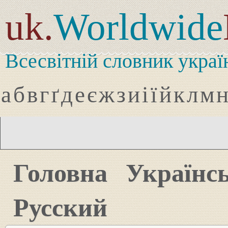
uk.
Worldwide
Всесвітній словник украї
а
б
в
г
ґ
д
е
є
ж
з
и
і
ї
й
к
л
м
Головна
Українс
Русский