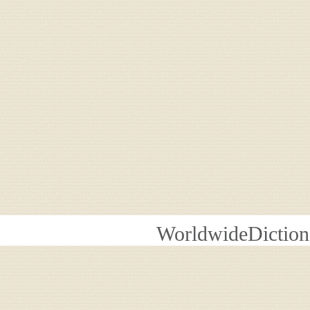
WorldwideDiction