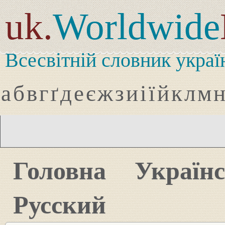
uk.
Worldwide
Всесвітній словник украї
а
б
в
г
ґ
д
е
є
ж
з
и
і
ї
й
к
л
м
Головна
Україн
Русский