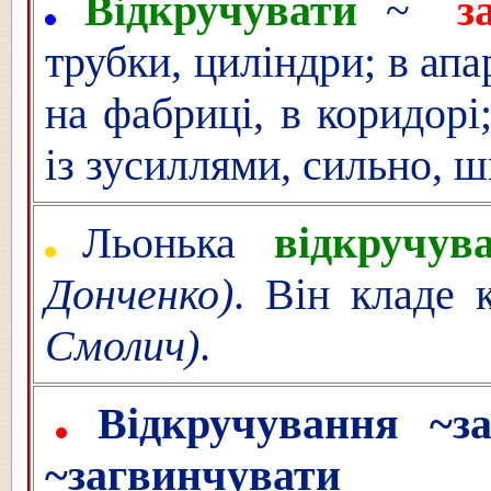
Відкручувати
~
з
трубки, циліндри; в апар
на фабриці, в коридорі;
із зусиллями, сильно, ш
Льонька
відкручув
Донченко)
. Він кладе
Смолич)
.
Відкручування ~за
~загвинчувати