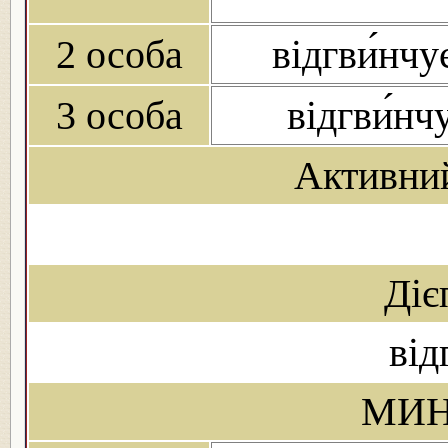
2 особа
відгви́нч
3 особа
відгви́нч
Активни
Діє
від
МИН