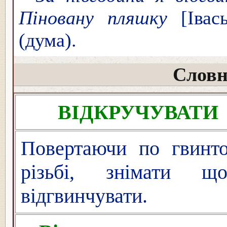
Піновану пляшку
[Івас
(дума).
Словн
ВІДКРУЧУВАТИ
Повертаючи по гвинто
різьбі, знімати що-
відгвинчувати.