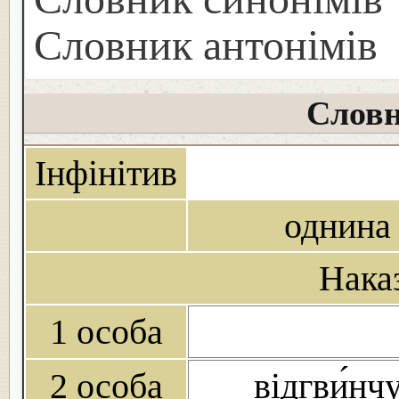
Словник антонімів
Словн
Інфінітив
однина
Нака
1 особа
2 особа
відгви́нч