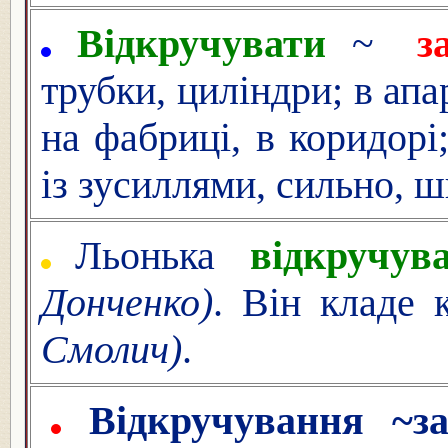
Відкручувати
~
з
трубки, циліндри; в апар
на фабриці, в коридорі;
із зусиллями, сильно, ш
Льонька
відкручув
Донченко)
. Він кладе
Смолич)
.
Відкручування ~за