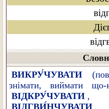
від
Діє
відг
Словн
ВИКРУ́ЧУВАТИ
(пове
знімати, виймати що-н
ВІДКРУ́ЧУВАТИ
ВІДГВИ́НЧУВАТИ