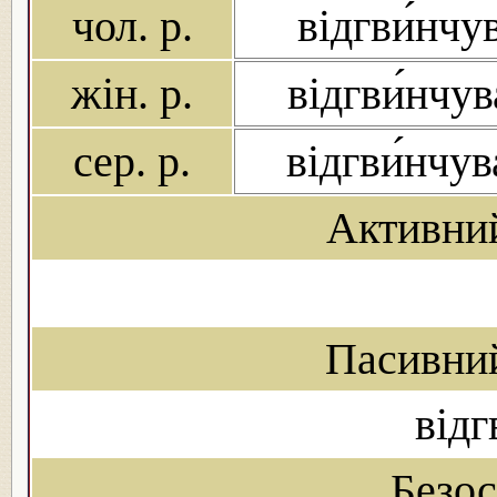
чол. р.
відгви́нчу
жін. р.
відгви́нчув
сер. р.
відгви́нчу
Активни
Пасивни
відг
Безо