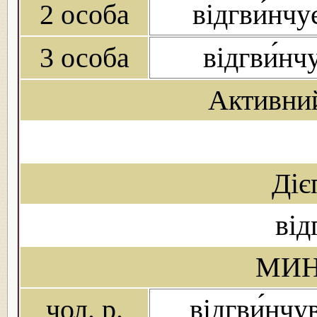
2 особа
відгви́нч
3 особа
відгви́нч
Активни
Діє
від
МИН
чол. р.
відгви́нчу