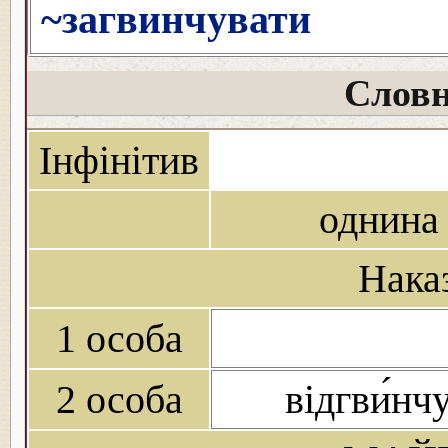
~загвинчувати
Словн
Інфінітив
однина
Нака
1 особа
2 особа
відгви́нч