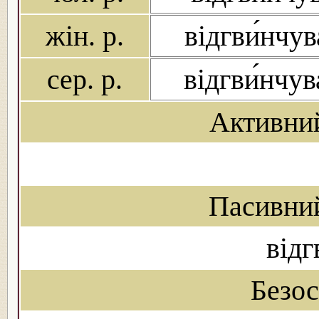
жін. р.
відгви́нчув
сер. р.
відгви́нчу
Активни
Пасивни
відг
Безо