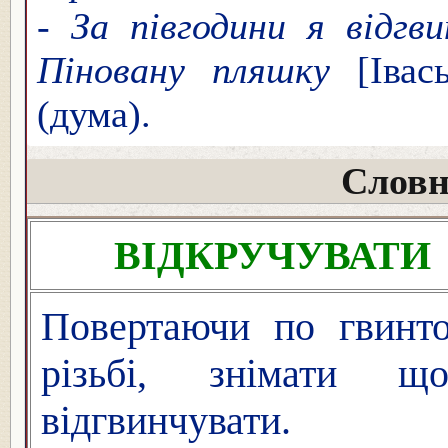
-
За півгодини я відгв
Піновану пляшку
[Івас
(дума).
Словн
ВІДКРУЧУВАТИ
Повертаючи по гвинто
різьбі, знімати що-
відгвинчувати.