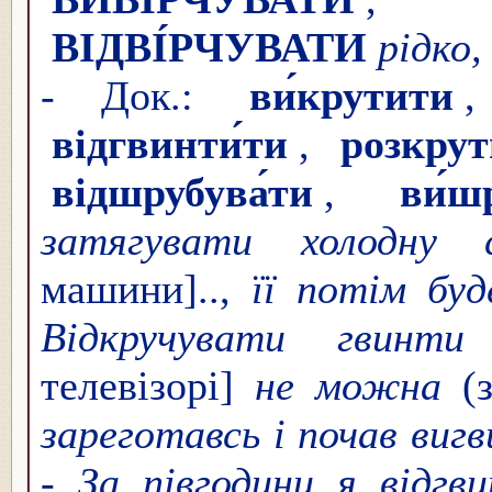
ВІДВІ́РЧУВАТИ
рідко,
- Док.:
ви́крутити
відгвинти́ти
,
розкрут
відшрубува́ти
,
ви́ш
затягувати холодну с
машини]..,
її потім бу
Відкручувати гвинт
телевізорі]
не можна
(з
зареготавсь і почав ви
-
За півгодини я відгв