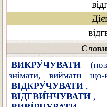
від
Діє
відг
Словн
ВИКРУ́ЧУВАТИ
(пове
знімати, виймати що-н
ВІДКРУ́ЧУВАТИ
ВІДГВИ́НЧУВАТИ
ВИВІ́РЧУВАТИ
,