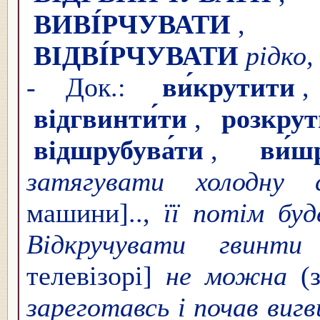
ВИВІ́РЧУВАТИ
,
ВІДВІ́РЧУВАТИ
рідко,
- Док.:
ви́крутити
відгвинти́ти
,
розкрут
відшрубува́ти
,
ви́ш
затягувати холодну с
машини]..,
її потім бу
Відкручувати гвинт
телевізорі]
не можна
(з
зареготавсь і почав ви