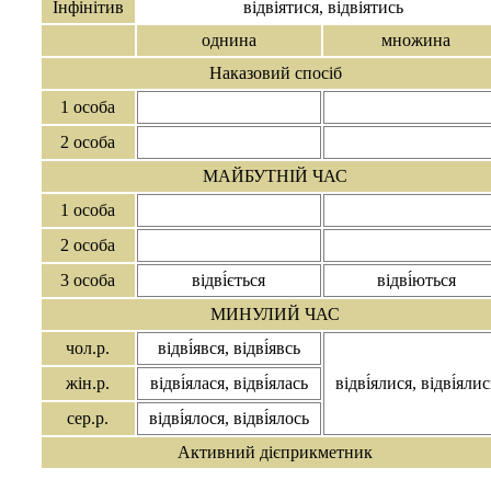
Інфінітив
відві́ятися, відві́ятись
однина
множина
Наказовий спосіб
1 особа
2 особа
МАЙБУТНІЙ ЧАС
1 особа
2 особа
3 особа
відві́ється
відві́ються
МИНУЛИЙ ЧАС
чол.р.
відві́явся, відві́явсь
жін.р.
відві́ялася, відві́ялась
відві́ялися, відві́ялис
сер.р.
відві́ялося, відві́ялось
Активний дієприкметник