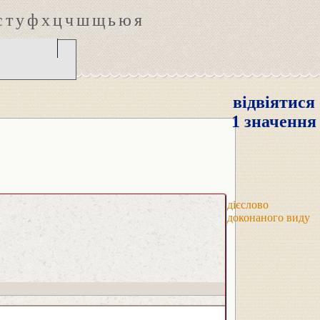
с
т
у
ф
х
ц
ч
ш
щ
ь
ю
я
відвіятися
1 значення
дієслово
доконаного виду