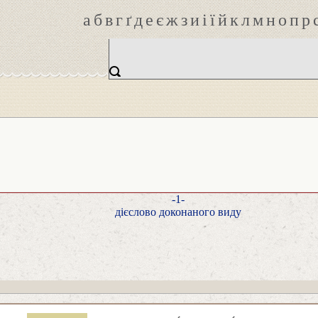
а
б
в
г
ґ
д
е
є
ж
з
и
і
ї
й
к
л
м
н
о
п
р
-1-
дієслово доконаного виду