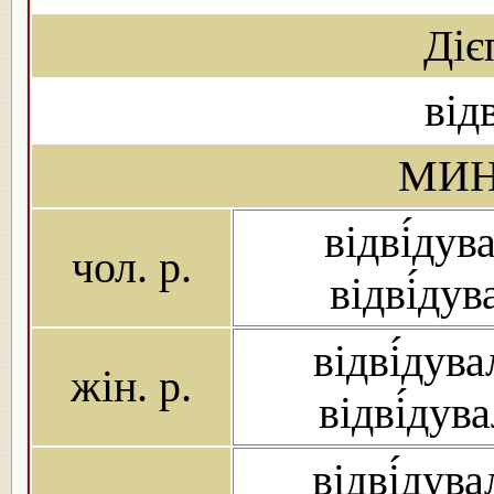
Діє
від
МИН
відві́дув
чол. р.
відві́дув
відві́дува
жін. р.
відві́дув
відві́дува