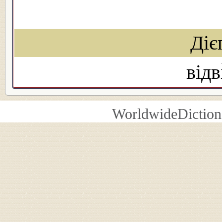
Діє
відв
WorldwideDiction