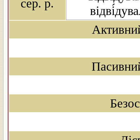
сер. р.
відві́дув
Активни
Пасивни
Безо