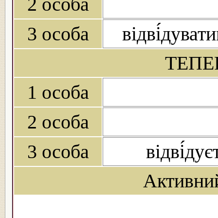
2 особа
3 особа
відві́дуват
ТЕПЕ
1 особа
2 особа
3 особа
відві́дує
Активни