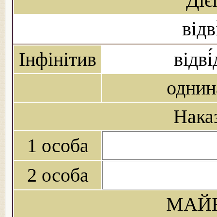
Діє
відв
Інфінітив
відві
однин
Нака
1 особа
2 особа
МАЙБ