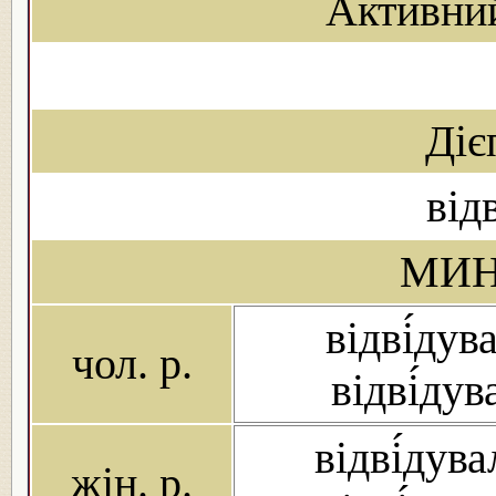
Активни
Діє
від
МИН
відві́дув
чол. р.
відві́дув
відві́дува
жін. р.