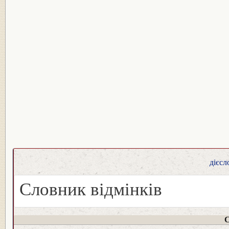
дієсл
Словник відмінків
С