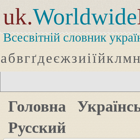
uk.
Worldwide
Всесвітній словник украї
а
б
в
г
ґ
д
е
є
ж
з
и
і
ї
й
к
л
м
Головна
Українс
Русский