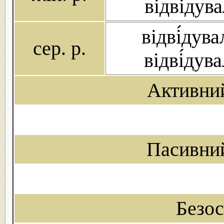
відві́дув
відві́дува
сер. р.
відві́дув
Активни
Пасивни
Безо