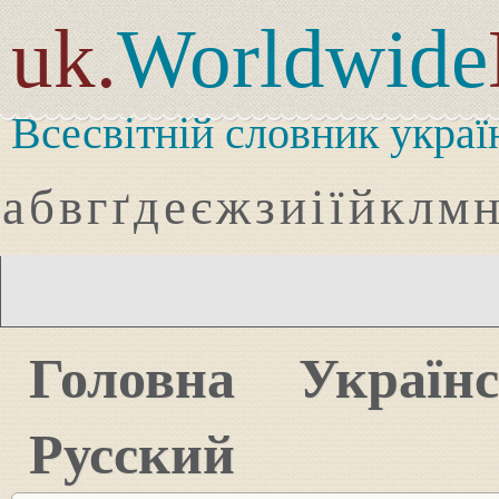
uk.
Worldwide
Всесвітній словник украї
а
б
в
г
ґ
д
е
є
ж
з
и
і
ї
й
к
л
м
Головна
Україн
Русский