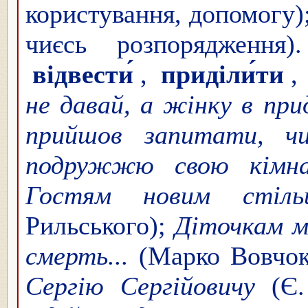
користування, допомогу)
чиєсь розпорядженн
відвести́
,
приділи́ти
,
не давай, а жінку в при
прийшов запитати, ч
подружжю свою кімн
Гостям новим стільц
Рильського);
Діточкам м
смерть...
(Марко Вовчо
Сергію Сергійовичу
(Є.