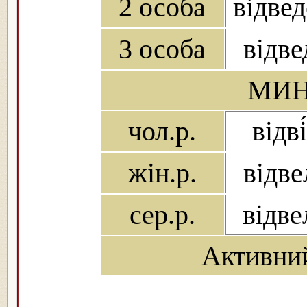
2 особа
відвед
3 особа
відвед
МИН
чол.р.
відві
жін.р.
відве
сер.р.
відве
Активни