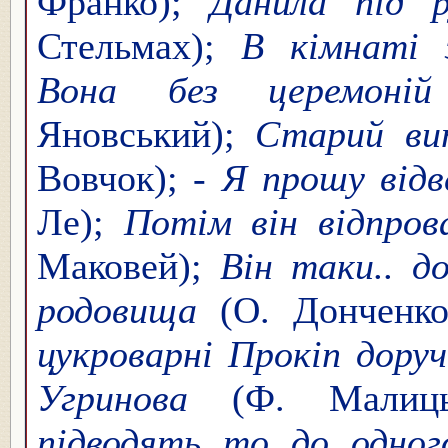
Франко);
Данила під 
Стельмах);
В кімнаті 
Вона без церемоній
Яновський);
Старий ви
Вовчок); -
Я прошу відв
Ле);
Потім він відпро
Маковей);
Він таки.. д
родовища
(О. Донченк
цукроварні Прокіп дору
Угринова
(Ф. Малиц
підводять то до одног