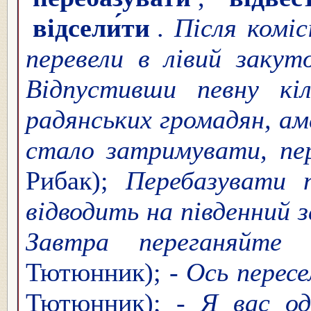
відсели́ти
.
Після коміс
перевели в лівий заку
Відпустивши певну кі
радянських громадян, а
стало затримувати, пе
Рибак);
Перебазувати 
відводить на південний 
Завтра переганяйте
Тютюнник); -
Ось пересе
Тютюнник); -
Я вас од