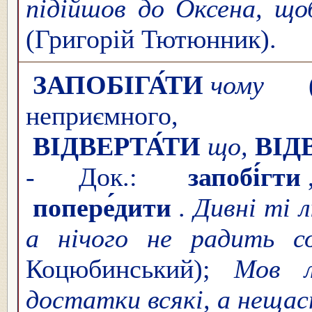
підійшов до Оксена, що
(Григорій Тютюнник).
ЗАПОБІГА́ТИ
чому
(н
неприємног
ВІДВЕРТА́ТИ
що,
ВІД
- Док.:
запобі́гти
попере́дити
.
Дивні ті л
а нічого не радить соб
Коцюбинський);
Мов л
достатки всякі, а нещас