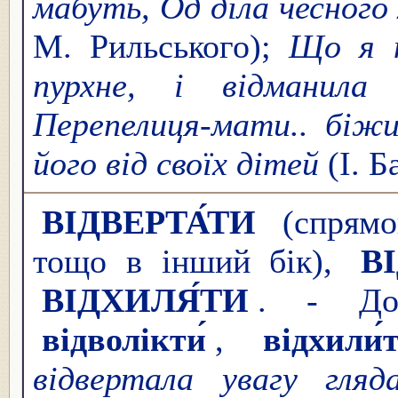
мабуть, Од діла чесного
М. Рильського);
Що я н
пурхне, і відманила
Перепелиця-мати.. біжи
його від своїх дітей
(І. Б
ВІДВЕРТА́ТИ
(спрямов
тощо в інший бік),
В
ВІДХИЛЯ́ТИ
. - Д
відволікти́
,
відхили́
відвертала увагу гляд