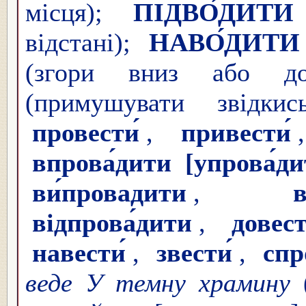
місця);
ПІДВО́ДИТИ
відстані);
НАВО́ДИТИ
(згори вниз або д
(примушувати звідк
провести́
,
привести́
впрова́дити
[упрова́ди
ви́провадити
,
в
відпрова́дити
,
довест
навести́
,
звести́
,
спр
веде У темну храмину
(