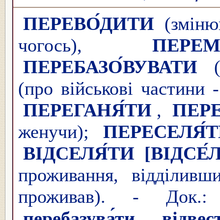
ПЕРЕВО́ДИТИ
(змінюв
чогось),
ПЕРЕМ
ПЕРЕБАЗО́ВУВАТИ
(
(про військові частини 
ПЕРЕГАНЯ́ТИ
,
ПЕР
женучи);
ПЕРЕСЕЛЯ́
ВІДСЕЛЯ́ТИ
[ВІДСЕ
проживання, відділивш
проживав). - Док
перебазува́ти
,
відвест