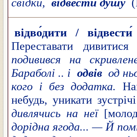
свідки,
відвести душу
(
відво́дити / відвести
Переставати дивитися
подивився на скривле
Бараболі .. і
одвів
од нь
кого і без додатка.
На
небудь, уникати зустріч
дивлячись на неї
[моло
дорідна ягода... — Й по