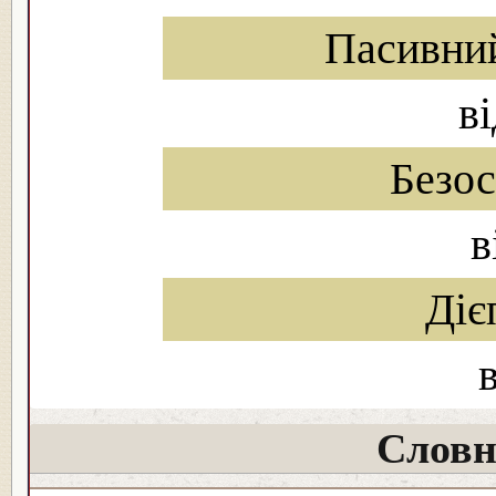
Пасивни
ві
Безо
в
Діє
Словн