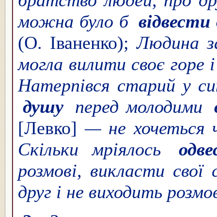
братство людей, про дру
можна було б
відвести
(О. Іваненко);
Людина з
могла вилити своє горе 
Натерпівся старий у си
душу
перед молодими
[Левко]
— не хочеться 
Скільки мріялось
одв
розмові, викласти свої 
друг і не виходить розм