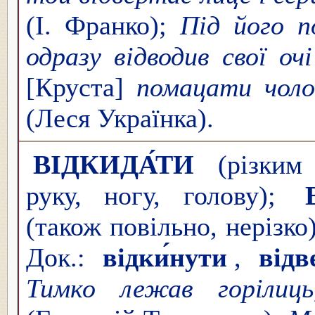
(І. Франко);
Під його по
одразу відводив свої оч
[Круста]
помацати чоло
(Леся Українка).
ВІДКИДА́ТИ
(різким 
руку, ногу, голову);
(також повільно, нерізко
Док.:
відки́нути
,
відв
Тимко лежав горілиць