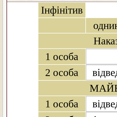
Інфінітив
одни
Нака
1 особа
2 особа
відве
МАЙБ
1 особа
відве