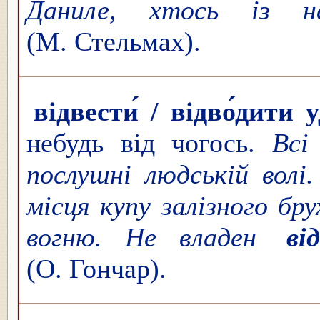
Даниле, хтось із 
(М. Стельмах).
відвести́ / відво́дити 
небудь від чогось.
Всі
послушні людській вол
місця купу залізного бр
вогню.
Не владен
ві
(О. Гончар).