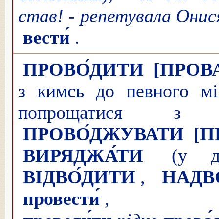
став! - репетувала Они
вести́
.
ПРОВО́ДИТИ
[ПРОВ
з кимсь до певного мі
попрощатися 
ПРОВО́ДЖУВАТИ
[П
ВИРЯДЖА́ТИ
(у дор
ВІДВО́ДИТИ
,
НАДВ
провести́
,