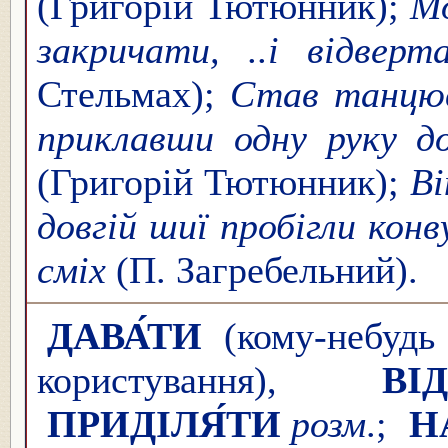
(Григорій Тютюнник);
Мо
закричати, ..і відверт
Стельмах);
Став танцюв
приклавши одну руку до
(Григорій Тютюнник);
Ві
довгій шиї пробігли конв
сміх
(П. Загребельний).
ДАВА́ТИ
(кому-небудь 
користування),
ВІД
ПРИДІЛЯ́ТИ
розм
.;
Н