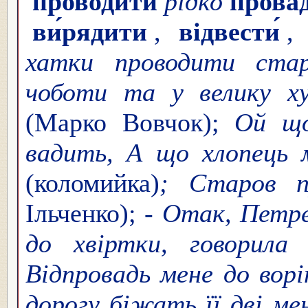
проводи́ти
рідко
прова́
ви́рядити
,
відвести́
,
хатки проводити ста
чоботи та у велику х
(Марко Вовчок);
Ой що
вадить, А що хлопець 
(коломийка)
; Старов 
Ільченко); -
Отак, Петре
до хвіртки, говорила
Відпровадь мене до вор
дорогу біжать її дві ме