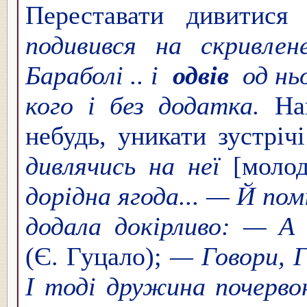
Переставати дивитися
подивився на скривле
Бараболі .. і
одвів
од нь
кого і без додатка.
На
небудь, уникати зустріч
дивлячись на неї
[моло
дорідна ягода... — Й по
додала докірливо: — А 
(Є. Гуцало);
— Говори, Г
І тоді дружина почерво