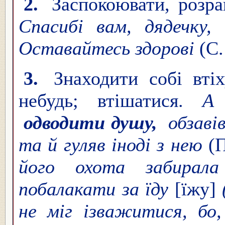
2.
Заспокоювати, розра
Спасибі вам, дядечку
Оставайтесь здорові
(С.
3.
Знаходити собі вті
небудь; втішатися.
А 
одводити душу,
обзаві
та й гуляв іноді з нею
(
його охота забирал
побалакати за їду
[їжу]
не міг ізважитися, бо