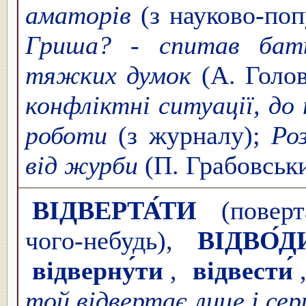
аматорів
(з науково-поп
Гриша? - спитав бать
тяжких думок
(А. Голов
конфліктні ситуації, до 
роботи
(з журналу);
Ро
від журби
(П. Грабовськи
ВІДВЕРТА́ТИ
(поверт
чого-небудь),
ВІДВО́
відверну́ти
,
відвести́
той відвертає лице і сер