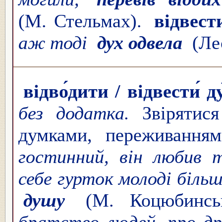
(М. Стельмах).
відвест
аж тоді
дух одвела
(Ле
відво́дити / відвести́ д
без додатка.
Звірятис
думками, переживання
гостинний, він любив т
себе гурток молоді біль
душу
(М. Коцюбинс