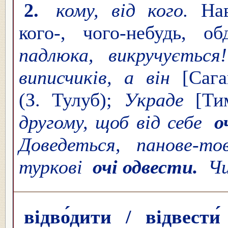
2.
кому, від кого.
На
кого-, чого-небудь, о
падлюка, викручуєтьс
виписчиків, а він
[Саг
(З. Тулуб);
Украде
[Т
другому, щоб від себе
о
Доведеться, панове-
туркові
очі одвести.
Чи
відво́дити / відвести