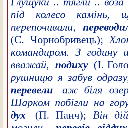
Глущуки .. тягли .. воза
під колесо камінь, 
перепочивали,
переводи
(С. Чорнобривець);
Хло
командиром. З годину 
вважай,
подиху
(І. Гол
рушницю я забув одразу
перевели
аж біля оз
Шарком побігли на гор
дух
(П. Панч);
Він ді
могили,
перевів відд