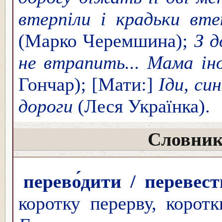
втерпіли і крадьки вт
(Марко Черемшина);
З д
не втрапить... Мама іно
Гончар); [Мати:]
Іди, си
дороги
(Леся Українка).
Словник
перево́дити / перевести
коротку перерву, корот