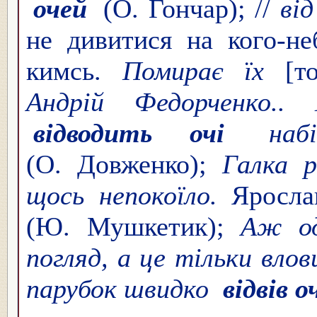
очей
(О. Гончар); //
від
не дивитися на кого-не
кимсь.
Помирає їх
[т
Андрій Федорченко.. 
відводить очі
набік
(О. Довженко);
Галка р
щось непокоїло.
Ярослав
(Ю. Мушкетик);
Аж од
погляд, а це тільки влов
парубок швидко
відвів о