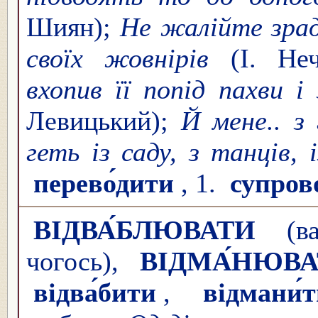
Шиян);
Не жалійте зрад
своїх жовнірів
(І. Неч
вхопив її попід пахви і
Левицький);
Й мене.. з
геть із саду, з танців, і
перево́дити
, 1.
супров
ВІДВА́БЛЮВАТИ
(ва
чогось),
ВІДМА́НЮВ
відва́бити
,
відмани́