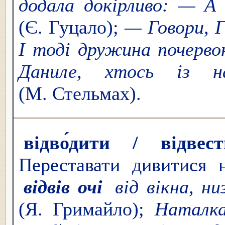
додала докірливо: — А 
(Є. Гуцало);
— Говори, Г
І тоді дружина почерво
Даниле, хтось із 
(М. Стельмах).
відво́дити / відвес
Переставати дивитися 
відвів очі
від вікна, ни
(Я. Гримайло);
Наталк