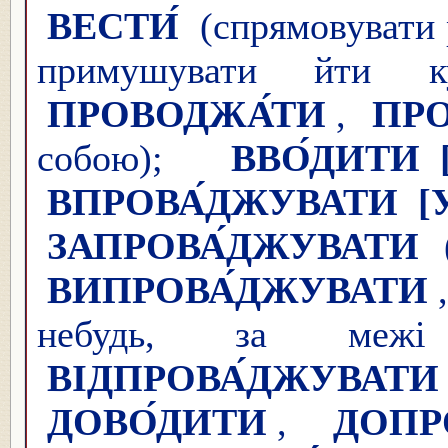
ВЕСТИ́
(спрямовувати 
примушувати йти к
ПРОВОДЖА́ТИ
,
ПРО
собою);
ВВО́ДИТИ
ВПРОВА́ДЖУВАТИ
[
ЗАПРОВА́ДЖУВАТИ
(
ВИПРОВА́ДЖУВАТИ
небудь, за меж
ВІДПРОВА́ДЖУВАТИ
ДОВО́ДИТИ
,
ДОПР