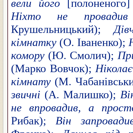
вели його
[полоненого
Ніхто не провадив
Крушельницький);
Дів
кімнатку
(О. Іваненко);
комору
(Ю. Смолич);
При
(Марко Вовчок);
Ніколає
кімнату
(М. Чабанівськ
звичні
(А. Малишко);
Ві
не впровадив, а прост
Рибак);
Він запровад