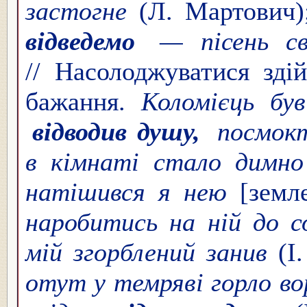
застогне
(Л. Мартович
відведемо
— пісень св
// Насолоджуватися зді
бажання.
Коломієць бу
відводив душу,
посмокт
в кімнаті стало димн
натішився я нею
[земл
наробитись на ній до 
мій згорблений занив
(І
отут у темряві горло во