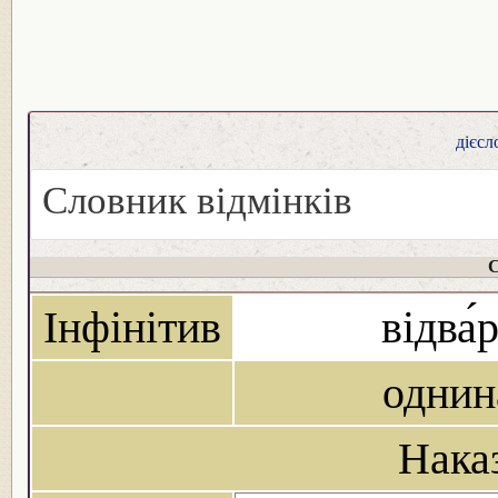
дієсл
Словник відмінків
С
Інфінітив
відва́
однин
Нака