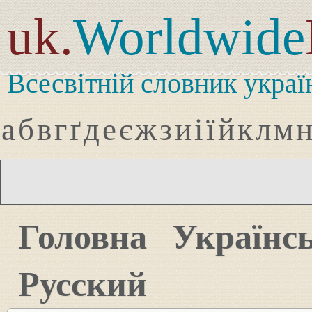
uk.
Worldwide
Всесвітній словник украї
а
б
в
г
ґ
д
е
є
ж
з
и
і
ї
й
к
л
м
Головна
Українс
Русский