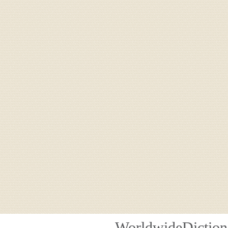
WorldwideDiction