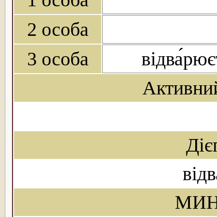
2 особа
3 особа
відва́рює
Активни
Діє
від
МИН