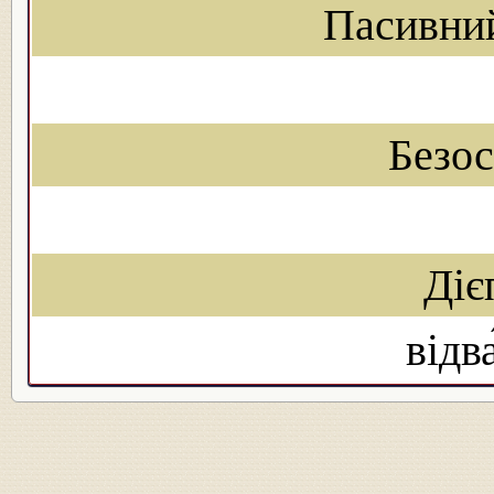
Пасивни
Безо
Діє
відв