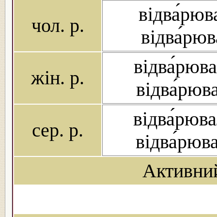
відва́рюв
чол. р.
відва́рюв
відва́рюва
жін. р.
відва́рюв
відва́рюва
сер. р.
відва́рюв
Активни