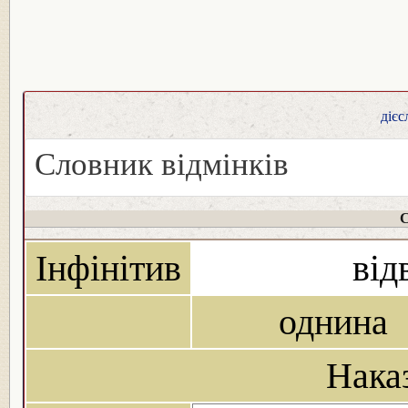
дієс
Словник відмінків
С
Інфінітив
від
однина
Нака