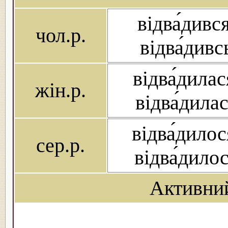
відва́дився
чол.р.
відва́дивс
відва́дилас
жін.р.
відва́дила
відва́дилос
сер.р.
відва́дило
Активни