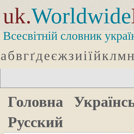
uk.
Worldwide
Всесвітній словник украї
а
б
в
г
ґ
д
е
є
ж
з
и
і
ї
й
к
л
м
Головна
Українс
Русский