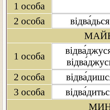
1 особа
2 особа
відва́дься
МАЙБ
відва́джус
1 особа
відва́джус
2 особа
відва́дишс
3 особа
відва́дить
МИН