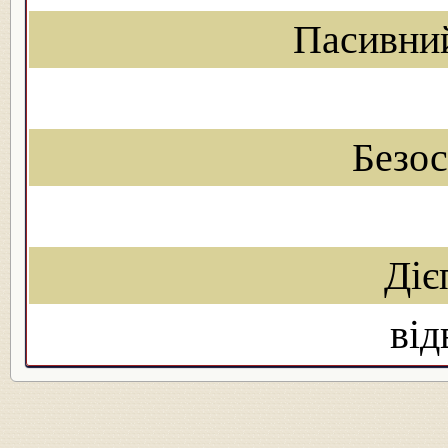
Пасивни
Безо
Діє
від