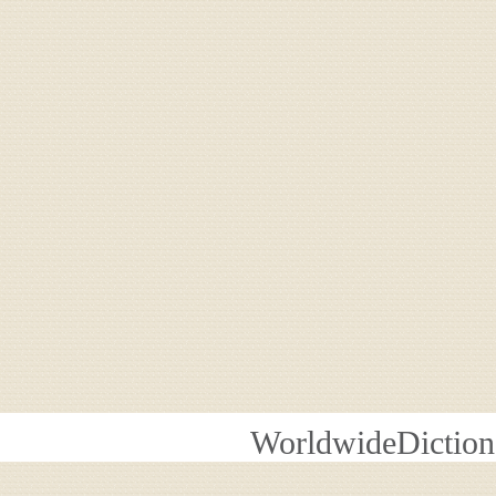
WorldwideDiction