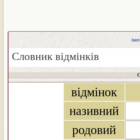
іме
Словник відмінків
С
відмінок
називний
родовий