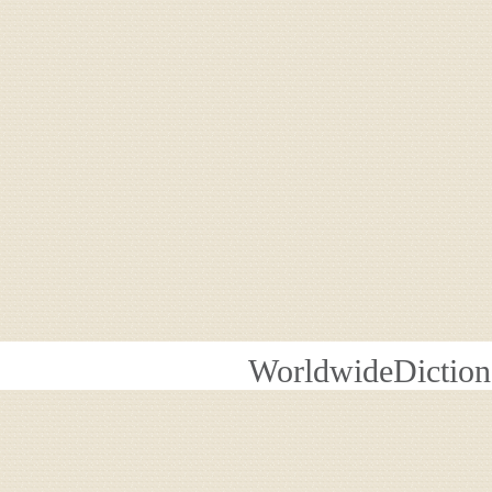
WorldwideDiction