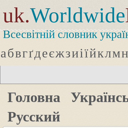
uk.
Worldwide
Всесвітній словник украї
а
б
в
г
ґ
д
е
є
ж
з
и
і
ї
й
к
л
м
Головна
Українс
Русский