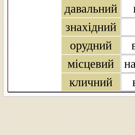
давальний
знахідний
орудний
місцевий
на
кличний