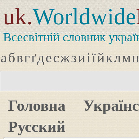
uk.
Worldwide
Всесвітній словник украї
а
б
в
г
ґ
д
е
є
ж
з
и
і
ї
й
к
л
м
Головна
Україн
Русский