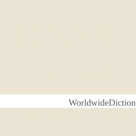
WorldwideDiction