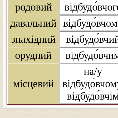
родовий
відбудо́вчог
давальний
відбудо́вчо
знахідний
відбудо́вчи
орудний
відбудо́вчи
на/у
місцевий
відбудо́вчом
відбудо́вчі