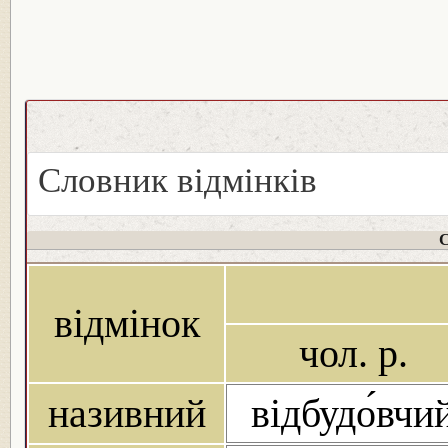
Словник відмінків
С
відмінок
чол. р.
називний
відбудо́вчи