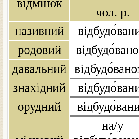
відмінок
чол. р.
називний
відбудо́ван
родовий
відбудо́вано
давальний
відбудо́ван
знахідний
відбудо́ван
орудний
відбудо́ван
на/у