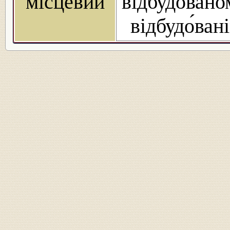
місцевий
відбудо́вано
відбудо́ван