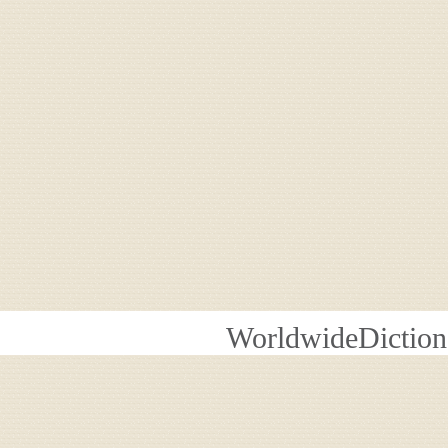
WorldwideDiction