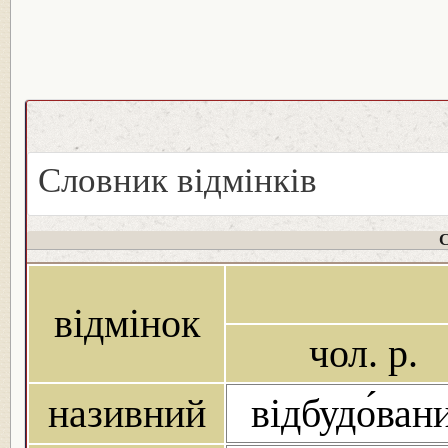
Словник відмінків
С
відмінок
чол. р.
називний
відбудо́ван