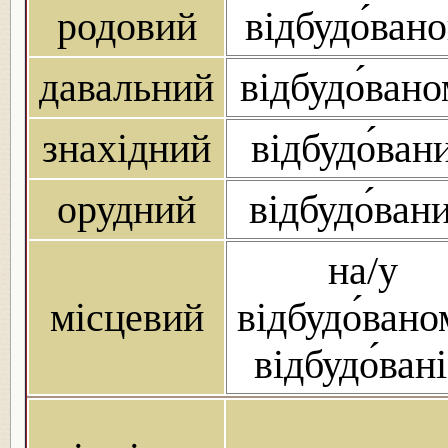
родовий
відбудо́вано
давальний
відбудо́ван
знахідний
відбудо́ван
орудний
відбудо́ван
на/у
місцевий
відбудо́вано
відбудо́ван