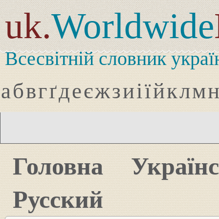
uk.
Worldwide
Всесвітній словник украї
а
б
в
г
ґ
д
е
є
ж
з
и
і
ї
й
к
л
м
Головна
Україн
Русский