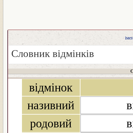
іме
Словник відмінків
С
відмінок
називний
в
родовий
в