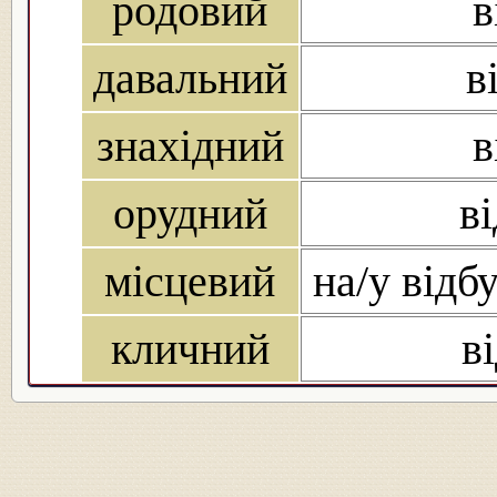
родовий
в
давальний
в
знахідний
в
орудний
в
місцевий
на/у відбу
кличний
в