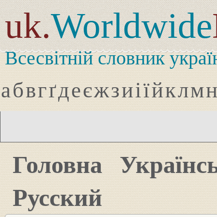
uk.
Worldwide
Всесвітній словник украї
а
б
в
г
ґ
д
е
є
ж
з
и
і
ї
й
к
л
м
Головна
Українс
Русский