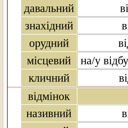
давальний
в
знахідний
в
орудний
в
місцевий
на/у відбу
кличний
в
відмінок
називний
в