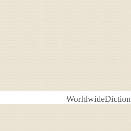
WorldwideDiction