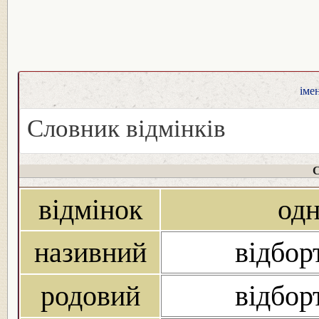
іме
Словник відмінків
С
відмінок
од
називний
відбор
родовий
відбор