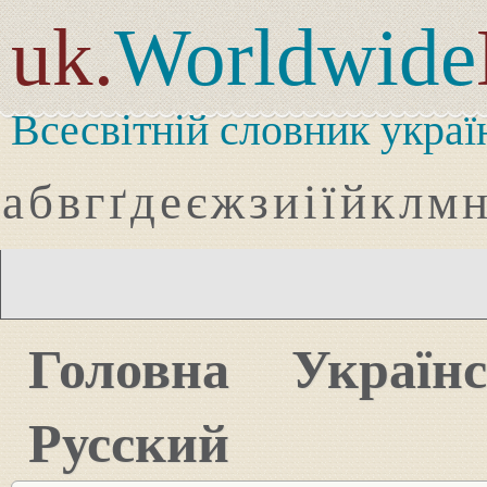
uk.
Worldwide
Всесвітній словник украї
а
б
в
г
ґ
д
е
є
ж
з
и
і
ї
й
к
л
м
Головна
Україн
Русский