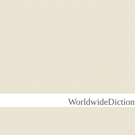
WorldwideDiction