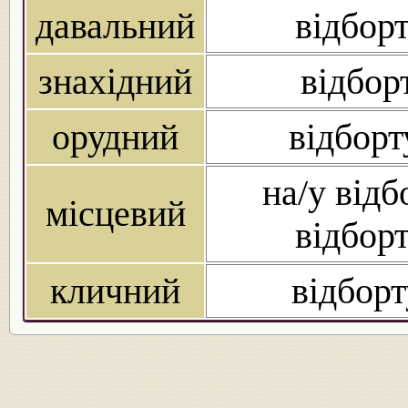
давальний
відбор
знахідний
відбор
орудний
відборт
на/у відб
місцевий
відбор
кличний
відборт