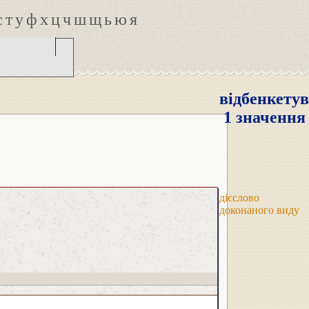
с
т
у
ф
х
ц
ч
ш
щ
ь
ю
я
відбенкету
1 значення
дієслово
доконаного виду