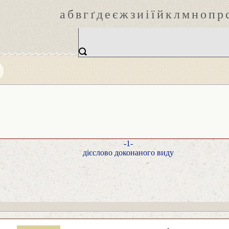
а
б
в
г
ґ
д
е
є
ж
з
и
і
ї
й
к
л
м
н
о
п
р
-1-
дієслово доконаного виду