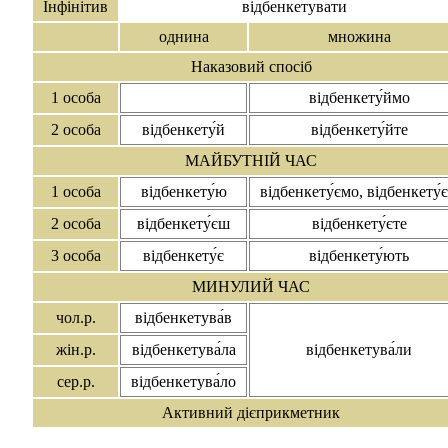
Інфінітив
відбенкетува́ти
однина
множина
Наказовий спосіб
1 особа
відбенкету́ймо
2 особа
відбенкету́й
відбенкету́йте
МАЙБУТНІЙ ЧАС
1 особа
відбенкету́ю
відбенкету́ємо, відбенкету́
2 особа
відбенкету́єш
відбенкету́єте
3 особа
відбенкету́є
відбенкету́ють
МИНУЛИЙ ЧАС
чол.р.
відбенкетува́в
жін.р.
відбенкетува́ла
відбенкетува́ли
сер.р.
відбенкетува́ло
Активний дієприкметник