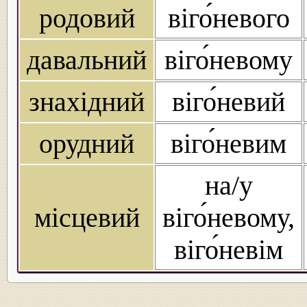
родовий
віго́невого
давальний
віго́невому
знахідний
віго́невий
орудний
віго́невим
на/у
місцевий
віго́невому,
віго́невім