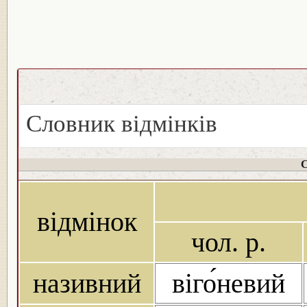
Словник відмінків
С
відмінок
чол. р.
називний
віго́невий