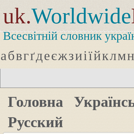
uk.
Worldwide
Всесвітній словник украї
а
б
в
г
ґ
д
е
є
ж
з
и
і
ї
й
к
л
м
Головна
Українс
Русский