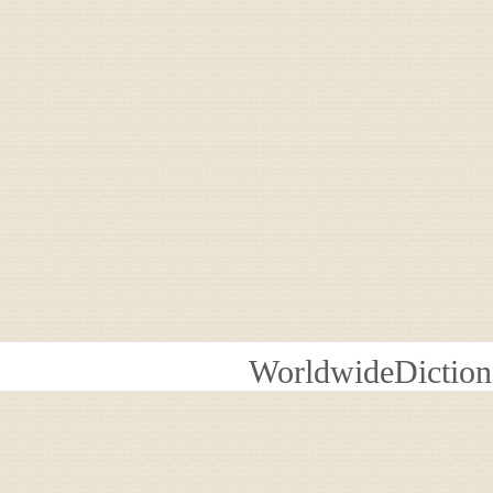
WorldwideDiction