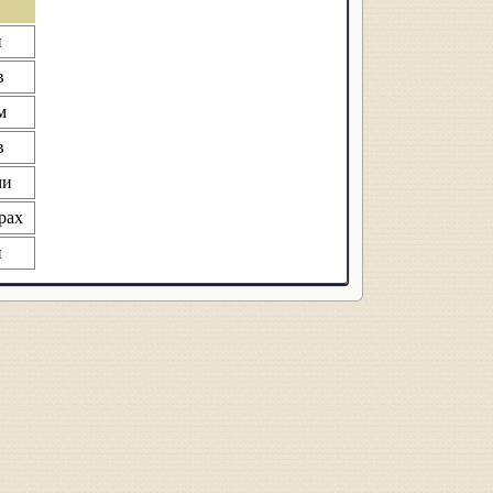
и
в
м
в
ми
орах
и