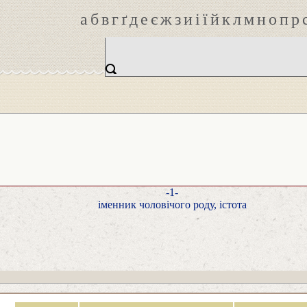
а
б
в
г
ґ
д
е
є
ж
з
и
і
ї
й
к
л
м
н
о
п
р
-1-
іменник чоловічого роду, істота