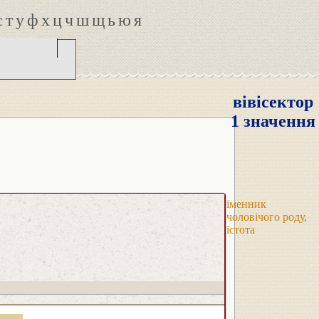
с
т
у
ф
х
ц
ч
ш
щ
ь
ю
я
вівісектор
1 значення
іменник
чоловічого роду,
істота