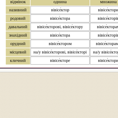
відмінок
однина
множина
називний
вівісе́ктор
вівісе́ктор
родовий
вівісе́ктора
вівісе́кторі
давальний
вівісе́кторові, вівісе́ктору
вівісе́ктора
знахідний
вівісе́ктора
вівісе́кторі
орудний
вівісе́ктором
вівісе́ктора
місцевий
на/у вівісе́кторові, вівісе́кторі
на/у вівісе́кт
кличний
вівісе́кторе
вівісе́ктор