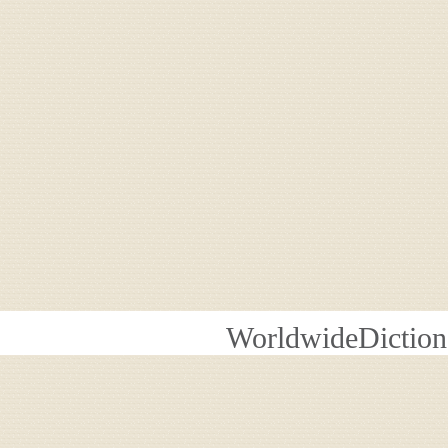
WorldwideDiction