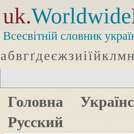
uk.
Worldwide
Всесвітній словник украї
а
б
в
г
ґ
д
е
є
ж
з
и
і
ї
й
к
л
м
Головна
Україн
Русский