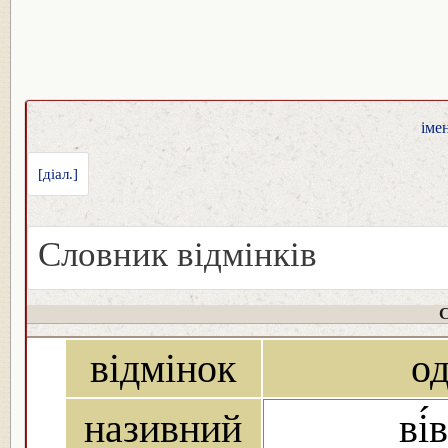
іме
[діал.]
Словник відмінків
С
відмінок
о
називний
ві́