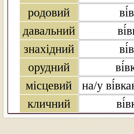
родовий
ві́
давальний
ві́
знахідний
ві́
орудний
ві́
місцевий
на/у ві́вка
кличний
ві́