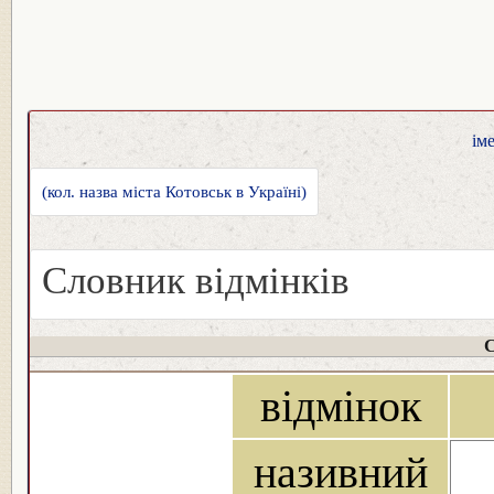
ім
(кол. назва міста Котовськ в Україні)
Словник відмінків
С
відмінок
називний