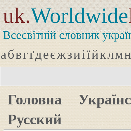
uk.
Worldwide
Всесвітній словник украї
а
б
в
г
ґ
д
е
є
ж
з
и
і
ї
й
к
л
м
Головна
Україн
Русский