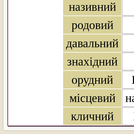
називний
родовий
давальний
знахідний
орудний
місцевий
н
кличний