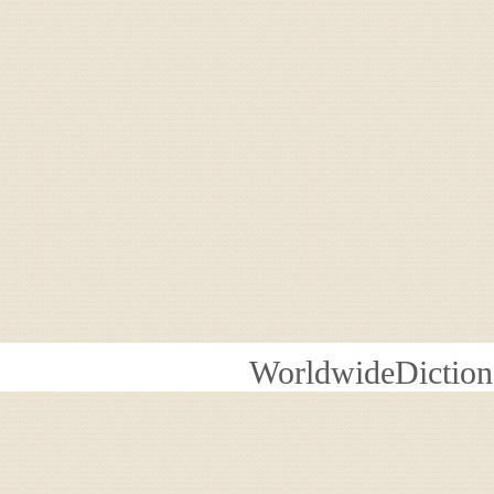
WorldwideDiction