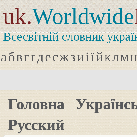
uk.
Worldwide
Всесвітній словник украї
а
б
в
г
ґ
д
е
є
ж
з
и
і
ї
й
к
л
м
Головна
Українс
Русский