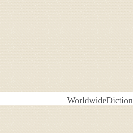
WorldwideDiction