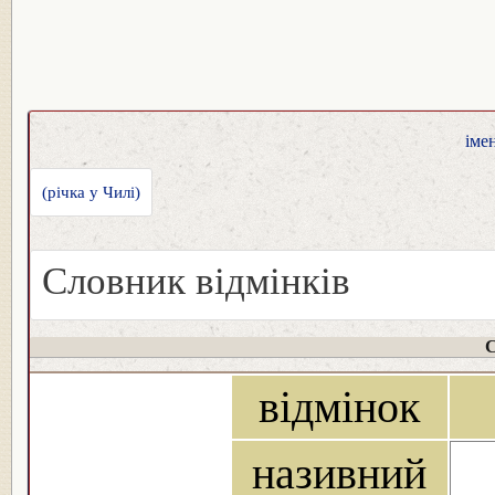
іме
(річка у Чилі)
Словник відмінків
С
відмінок
називний