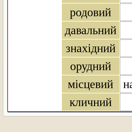
родовий
давальний
знахідний
орудний
місцевий
на
кличний