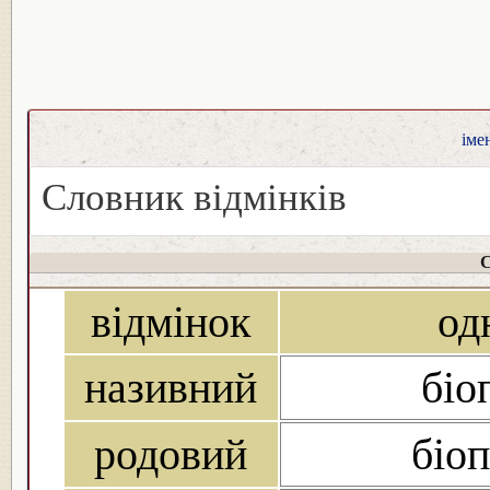
іме
Словник відмінків
С
відмінок
од
називний
біо
родовий
біоп