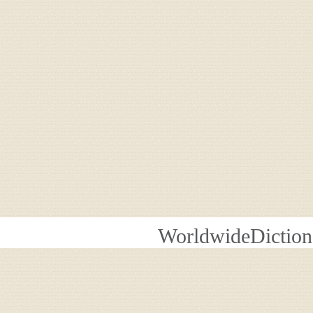
WorldwideDiction