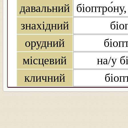
давальний
біоптро́ну,
знахідний
біо
орудний
біоп
місцевий
на/у б
кличний
біоп