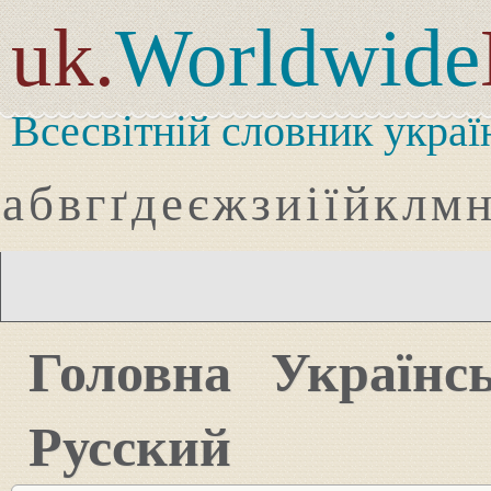
uk.
Worldwide
Всесвітній словник украї
а
б
в
г
ґ
д
е
є
ж
з
и
і
ї
й
к
л
м
Головна
Українс
Русский