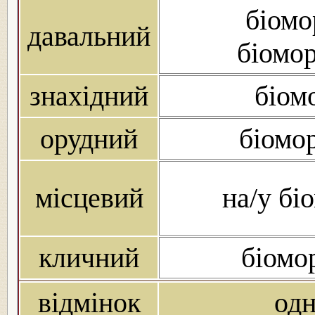
біомо
давальний
біомор
знахідний
біом
орудний
біомо
місцевий
на/у бі
кличний
біомо
відмінок
од