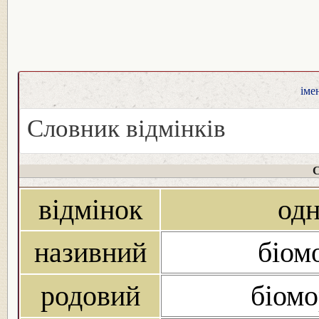
іме
Словник відмінків
С
відмінок
од
називний
біом
родовий
біомо