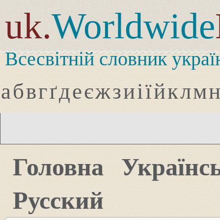
uk.
Worldwide
Всесвітній словник украї
а
б
в
г
ґ
д
е
є
ж
з
и
і
ї
й
к
л
м
Головна
Українс
Русский