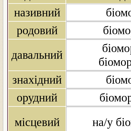
називний
біом
родовий
біомо
біомо
давальний
біомор
знахідний
біом
орудний
біомо
місцевий
на/у бі