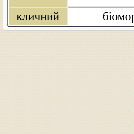
кличний
біомо