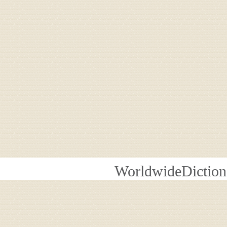
WorldwideDiction