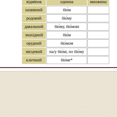
відмінок
однина
множина
називний
біо́м
родовий
біо́му
давальний
біо́му, біо́мові
знахідний
біо́м
орудний
біо́мом
місцевий
на/у біо́мі, по біо́му
кличний
біо́ме*