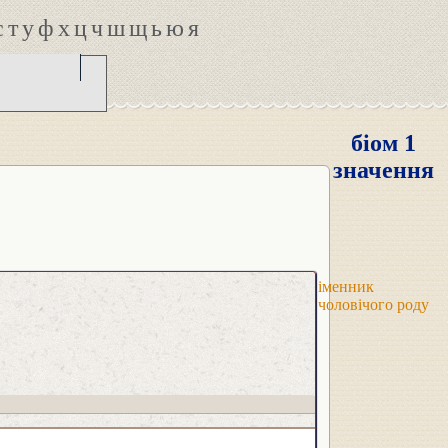
с
т
у
ф
х
ц
ч
ш
щ
ь
ю
я
біом 1
значення
іменник
чоловічого роду