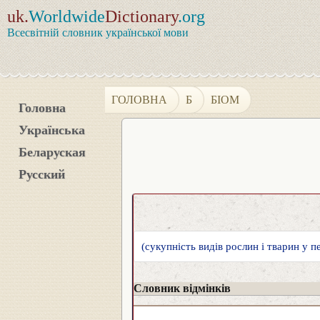
uk.
Worldwide
Dictionary
.org
Всесвітній словник української мови
ГОЛОВНА
Б
БІОМ
Головна
Українська
Беларуская
Русский
(сукупність видів рослин і тварин у п
Словник відмінків