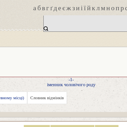
а
б
в
г
ґ
д
е
є
ж
з
и
і
ї
й
к
л
м
н
о
п
р
-1-
іменник чоловічого роду
евному місці)
Словник відмінків