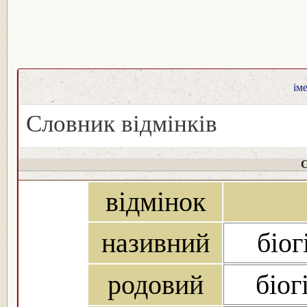
ім
Словник відмінків
С
відмінок
називний
біог
родовий
біог