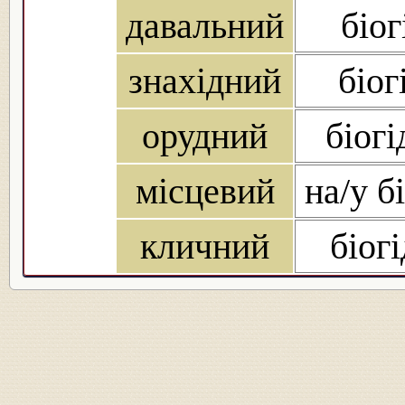
давальний
біог
знахідний
біог
орудний
біогі
місцевий
на/у б
кличний
біог