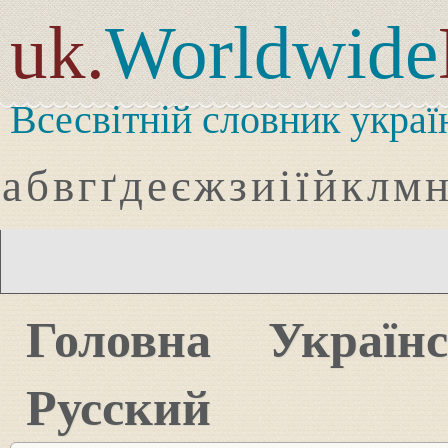
uk.
Worldwide
Всесвітній словник украї
а
б
в
г
ґ
д
е
є
ж
з
и
і
ї
й
к
л
м
Головна
Україн
Русский