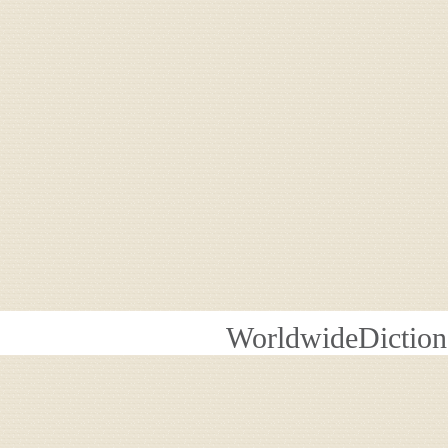
WorldwideDiction