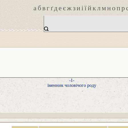
а
б
в
г
ґ
д
е
є
ж
з
и
і
ї
й
к
л
м
н
о
п
р
-1-
іменник чоловічого роду