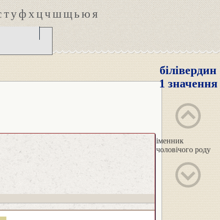
с
т
у
ф
х
ц
ч
ш
щ
ь
ю
я
білівердин
1 значення
іменник
чоловічого роду