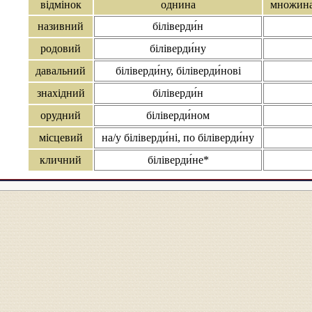
відмінок
однина
множин
називний
біліверди́н
родовий
біліверди́ну
давальний
біліверди́ну, біліверди́нові
знахідний
біліверди́н
орудний
біліверди́ном
місцевий
на/у біліверди́ні, по біліверди́ну
кличний
біліверди́не*