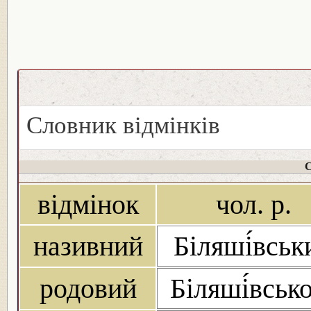
Словник відмінків
С
відмінок
чол. р.
називний
Біляші́вськ
родовий
Біляші́вськ