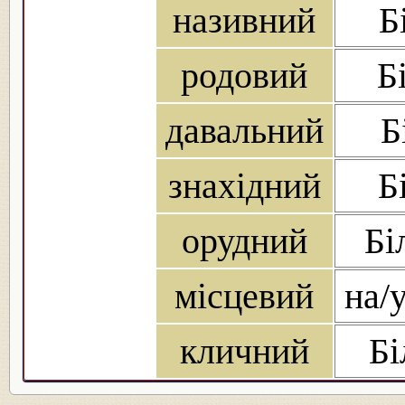
називний
Б
родовий
Б
давальний
Б
знахідний
Б
орудний
Бі
місцевий
на/у
кличний
Бі