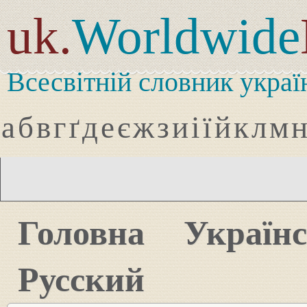
uk.
Worldwide
Всесвітній словник украї
а
б
в
г
ґ
д
е
є
ж
з
и
і
ї
й
к
л
м
Головна
Україн
Русский