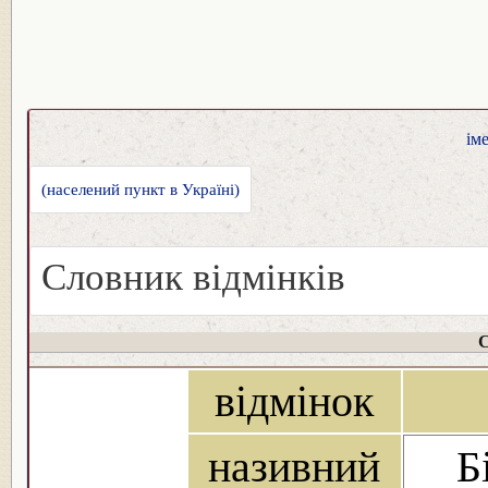
ім
(населений пункт в Україні)
Словник відмінків
С
відмінок
називний
Б