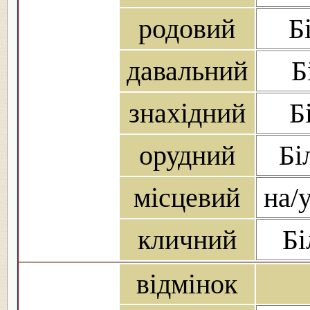
родовий
Б
давальний
Б
знахідний
Б
орудний
Бі
місцевий
на/у
кличний
Бі
відмінок