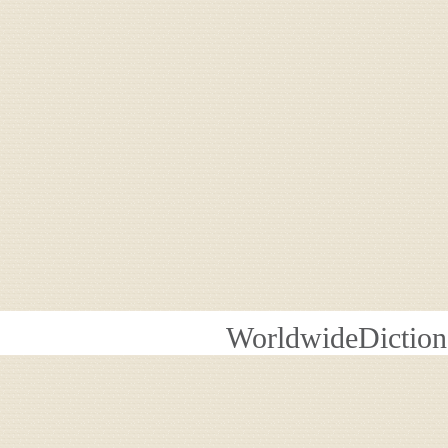
WorldwideDiction