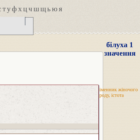
с
т
у
ф
х
ц
ч
ш
щ
ь
ю
я
білуха 1
значення
іменник жіночого
роду, істота