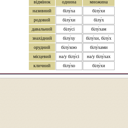
відмінок
однина
множина
називний
білу́ха
білу́хи
родовий
білу́хи
білу́х
давальний
білу́сі
білу́хам
знахідний
білу́ху
білу́хи, білу́х
орудний
білу́хою
білу́хами
місцевий
на/у білу́сі
на/у білу́хах
кличний
білу́хо
білу́хи