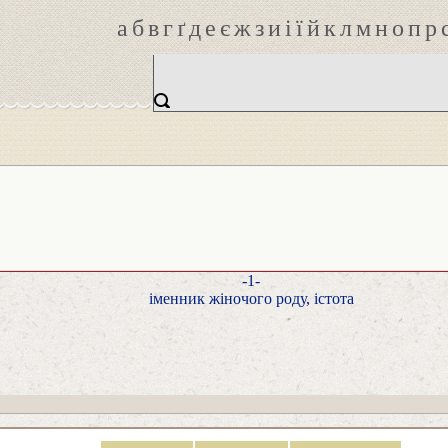
а
б
в
г
ґ
д
е
є
ж
з
и
і
ї
й
к
л
м
н
о
п
р
-1-
іменник жіночого роду, істота