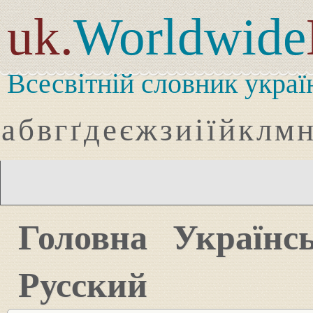
uk.
Worldwide
Всесвітній словник украї
а
б
в
г
ґ
д
е
є
ж
з
и
і
ї
й
к
л
м
Головна
Українс
Русский