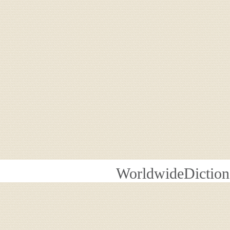
WorldwideDiction