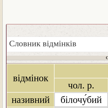
Словник відмінків
С
відмінок
чол. р.
називний
білочу́бий