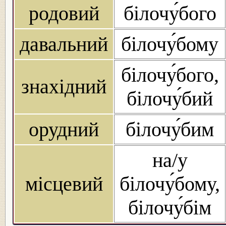
родовий
білочу́бого
давальний
білочу́бому
білочу́бого,
знахідний
білочу́бий
орудний
білочу́бим
на/у
місцевий
білочу́бому,
білочу́бім