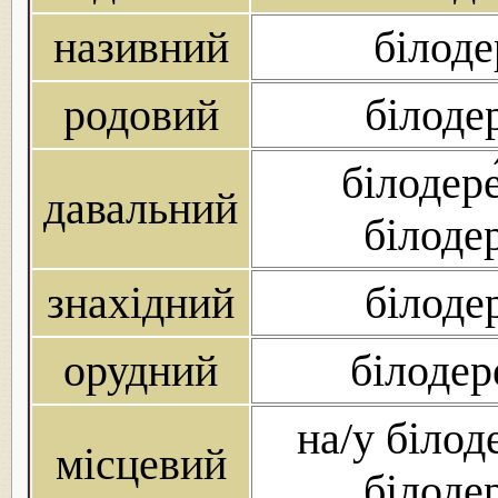
називний
білоде
родовий
білоде
білодере
давальний
білоде
знахідний
білоде
орудний
білодер
на/у білод
місцевий
білоде