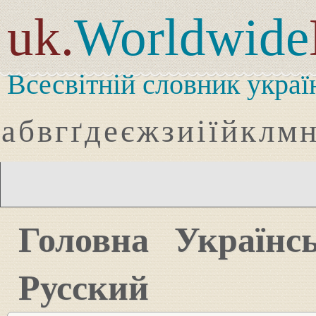
uk.
Worldwide
Всесвітній словник украї
а
б
в
г
ґ
д
е
є
ж
з
и
і
ї
й
к
л
м
Головна
Українс
Русский