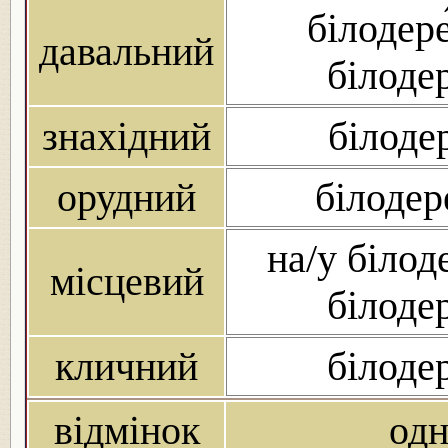
білодере
давальний
білоде
знахідний
білоде
орудний
білодер
на/у білод
місцевий
білоде
кличний
білоде
відмінок
од