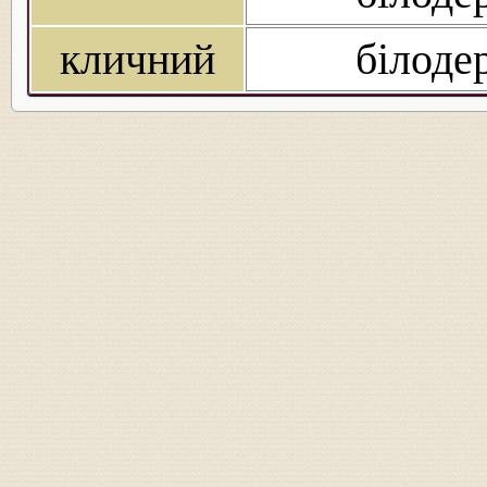
кличний
білоде