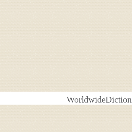
WorldwideDiction