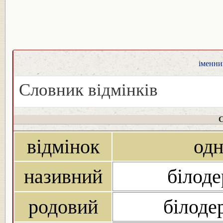
іменник
Словник відмінків
С
відмінок
од
називний
білоде
родовий
білоде