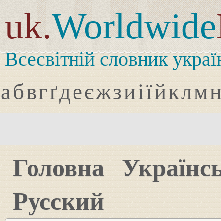
uk.
Worldwide
Всесвітній словник украї
а
б
в
г
ґ
д
е
є
ж
з
и
і
ї
й
к
л
м
Головна
Українс
Русский