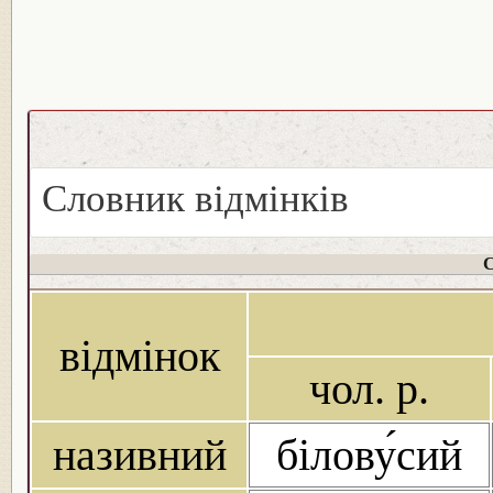
Словник відмінків
С
відмінок
чол. р.
називний
білову́сий