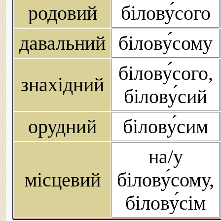
родовий
білову́сого
давальний
білову́сому
білову́сого,
знахідний
білову́сий
орудний
білову́сим
на/у
місцевий
білову́сому,
білову́сім