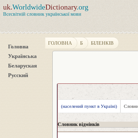
uk.
Worldwide
Dictionary
.org
Всесвітній словник української мови
ГОЛОВНА
Б
БІЛЕНКІВ
Головна
Українська
Беларуская
Русский
(населений пункт в Україні)
Словни
Словник відмінків