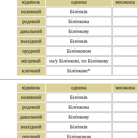
відмінок
однина
множина
називний
Біле́нків
родовий
Біле́нкова
давальний
Біле́нкову
знахідний
Біле́нків
орудний
Біле́нковом
місцевий
на/у Біле́нкові, по Біле́нкову
кличний
Біле́нкове*
відмінок
однина
множина
називний
Біле́нків
родовий
Біле́нкова
давальний
Біле́нкову
знахідний
Біле́нків
орудний
Біле́нковом