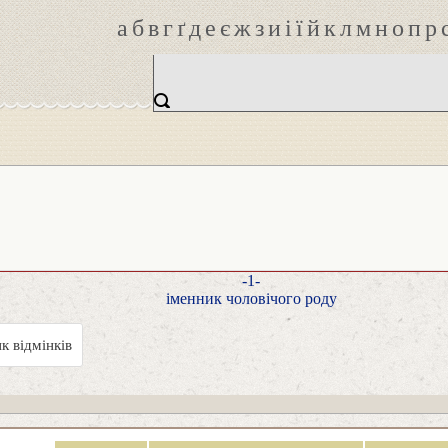
а
б
в
г
ґ
д
е
є
ж
з
и
і
ї
й
к
л
м
н
о
п
р
-1-
іменник чоловічого роду
к відмінків