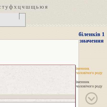
с
т
у
ф
х
ц
ч
ш
щ
ь
ю
я
біленків 1
значення
іменник
чоловічого роду
іменник
чоловічого роду