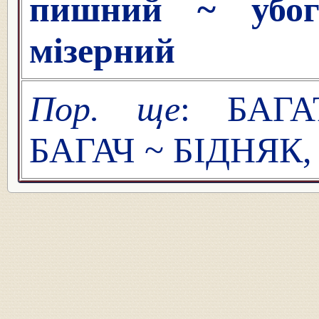
пишний ~ убог
мізерний
Пор. ще
: БАГА
БАГАЧ ~ БІДНЯК