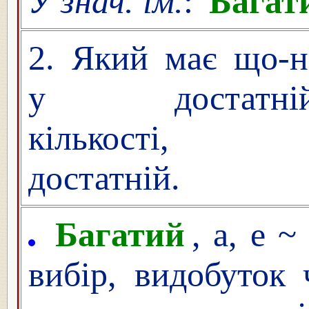
У знач. ім.
:
Багат
2. Який має що-н
у достатні
кількості,
достатній.
Багатий
, а, е 
вибір, видобуток 