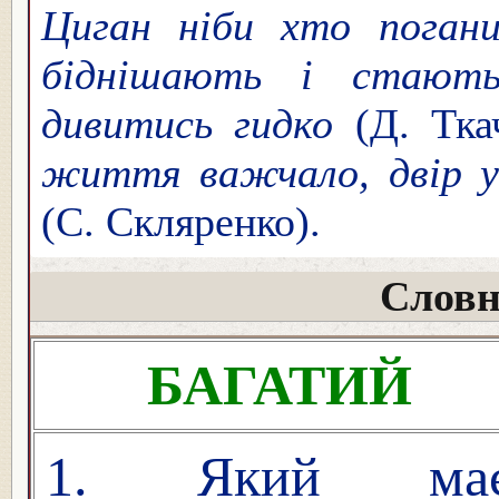
Циган ніби хто погани
біднішають і стают
дивитись гидко
(Д. Тка
життя важчало, двір у
(С. Скляренко).
Словн
БАГАТИЙ
1. Який ма