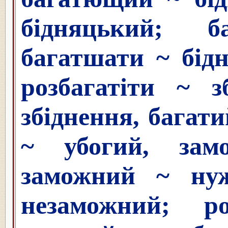
бідняцький; б
багатшати ~ бідн
розбагатіти ~ з
збіднення, багати
~ убогий, зам
заможний ~ ну
незаможний; р