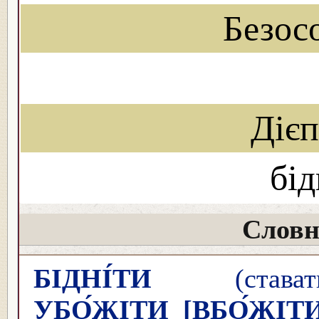
Безос
Дієп
бі
Словн
БІДНІ́ТИ
(ставати
УБО́ЖІТИ
[ВБО́ЖІТ