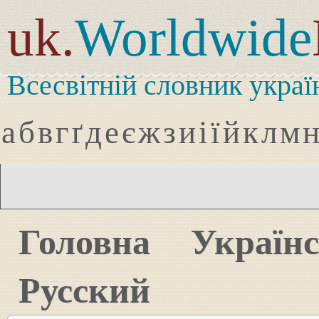
uk.
Worldwide
Всесвітній словник украї
а
б
в
г
ґ
д
е
є
ж
з
и
і
ї
й
к
л
м
Головна
Україн
Русский