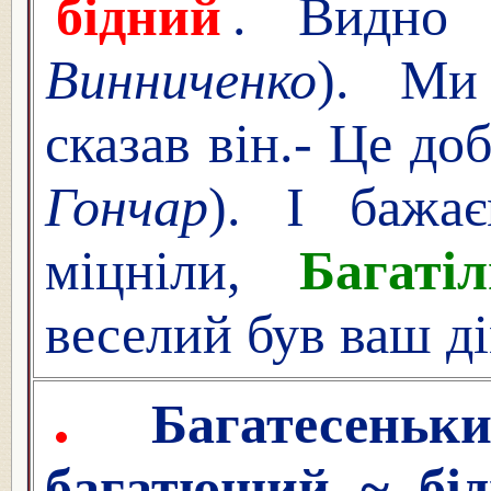
бідний
. Видно 
Винниченко
). М
сказав він.- Це до
Гончар
). І бажа
міцніли,
Багаті
веселий був ваш ді
Багатесеньки
багатющий ~ бід