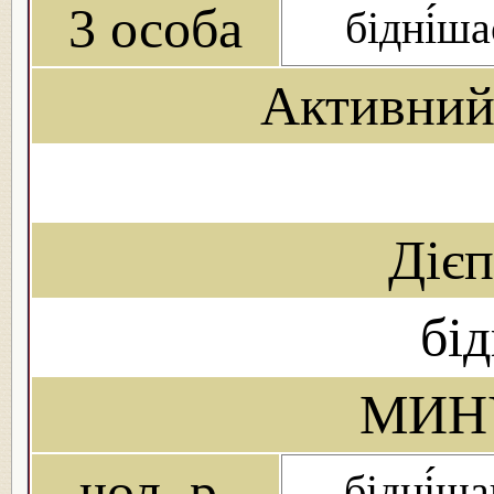
3 особа
бідні́ша
Активний
Дієп
бі
МИН
чол. р.
бідні́ша