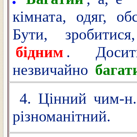
кімната, одяг, об
Бути, зробитис
бідним
. Досит
незвичайно
багат
4. Цінний чим-н.
різноманітний.