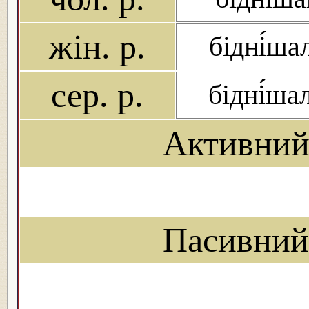
жін. р.
бідні́ша
сер. р.
бідні́ша
Активний
Пасивний