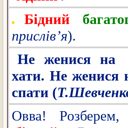
Бідний
багато
прислів’я
).
Не женися на
хати. Не женися
спати (
Т.Шевченк
Овва! Розберем