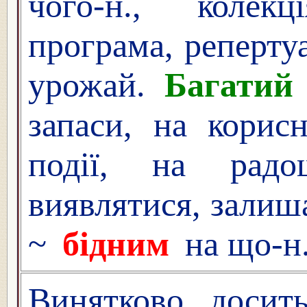
чого-н., колек
програма, репертуа
урожай.
Багатий
запаси, на корисн
події, на радо
виявлятися, зали
~
бідним
на що-н
Винятково, досить