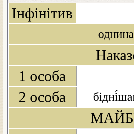
Інфінітив
однина
Наказ
1 особа
2 особа
бідні́ша
МАЙБ