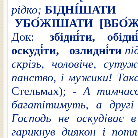
рідко;
БІДНІ́ШАТИ
(
УБО́ЖІШАТИ
[ВБО́
Док:
збідні́ти, обідн
оскуді́ти, озлидні́ти
пі
скрізь, чоловіче, сутуж
панство, і мужики! Так
Стельмах); -
А тимчасо
багатітимуть, а друг
Господь не оскудіває в
гарикнув диякон і потя