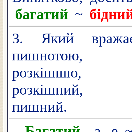
багатий
~
бідни
3. Який вража
пишнотою,
розкішшю,
розкішний,
пишний.
Багатий
, а, е