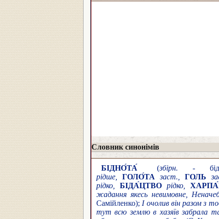
Словник синонімів
БІДНО́ТА́
(
збірн.
- бід
рідше,
ГОЛО́ТА
заст.,
ГОЛЬ
з
рідко,
БІДА́ЦТВО
рідко,
ХАРПА
жадання якесь невимовне, Неначеб
Самійленко);
І очолив він разом з т
тут всю землю в хазяїв забрала т