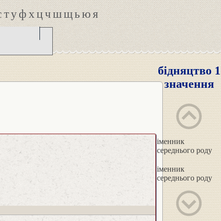
с
т
у
ф
х
ц
ч
ш
щ
ь
ю
я
бідняцтво 1
значення
іменник
середнього роду
іменник
середнього роду