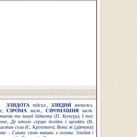
,
ЗЛИДО́ТА
підсил.,
ЗЛИДНЯ́
зневажл.
е,
СІРО́МА
заст.,
СІРОМА́ШНЯ
заст.
ткачів та іншої бідноти
(П. Кочура);
І теє
огне, Де нічого серцю боліть і щеміть
(В.
частин села
(Є. Кротевич);
Вона ж
[дівчина]
ав: - Сашку свою викинь з голови. Злидня і