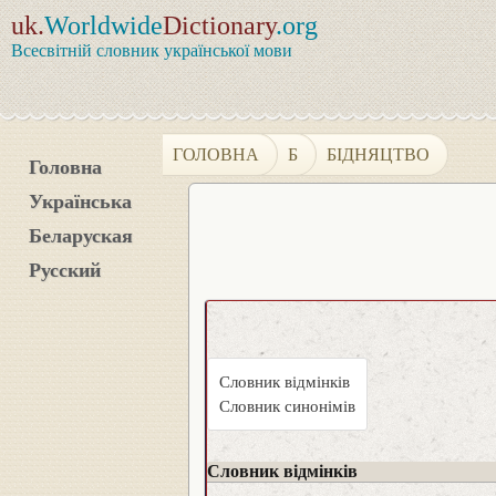
uk.
Worldwide
Dictionary
.org
Всесвітній словник української мови
ГОЛОВНА
Б
БІДНЯЦТВО
Головна
Українська
Беларуская
Русский
Словник відмінків
Словник синонімів
Словник відмінків