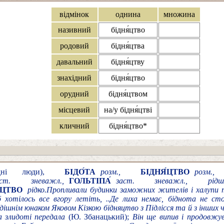
відмінок
однина
множина
називний
бідня́цтво
родовий
бідня́цтва
давальний
бідня́цтву
знахідний
бідня́цтво
орудний
бідня́цтвом
місцевий
на/у бідня́цтві
кличний
бідня́цтво*
ні люди),
БІДО́ТА
розм.,
БІДНЯ́ЦТВО
розм.
аст. зневажл.,
ГОЛЬТІПА́
заст. зневажл., рідш
́ЦТВО
рідко.
Пропливали будинки заможних жителів і халупи 
 хотілось все вгору летіть, ..Де лиха немає, біднота не ст
одішнім юнаком Яковом Кізкою бідняцтво з Підлісся та й з інших 
а злидоті передала
(Ю. Збанацький);
Він ще випив і продовжув