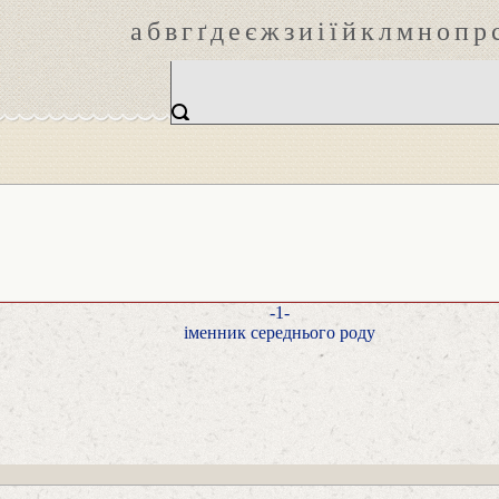
а
б
в
г
ґ
д
е
є
ж
з
и
і
ї
й
к
л
м
н
о
п
р
-1-
іменник середнього роду