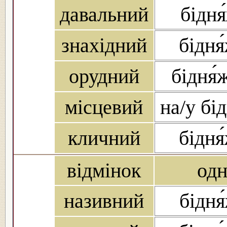
давальний
бідня
знахідний
бідня
орудний
бідня
місцевий
на/у бі
кличний
бідня
відмінок
од
називний
бідня