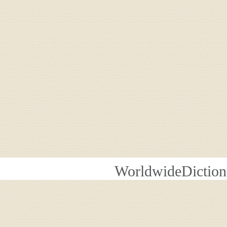
WorldwideDiction