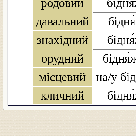
родовий
бідня
давальний
бідня
знахідний
бідня
орудний
бідня
місцевий
на/у бі
кличний
бідня