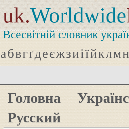
uk.
Worldwide
Всесвітній словник украї
а
б
в
г
ґ
д
е
є
ж
з
и
і
ї
й
к
л
м
Головна
Україн
Русский