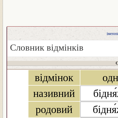
іменни
Словник відмінків
С
відмінок
од
називний
бідня
родовий
бідня