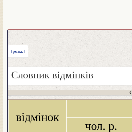
[розм.]
Словник відмінків
С
відмінок
чол. р.