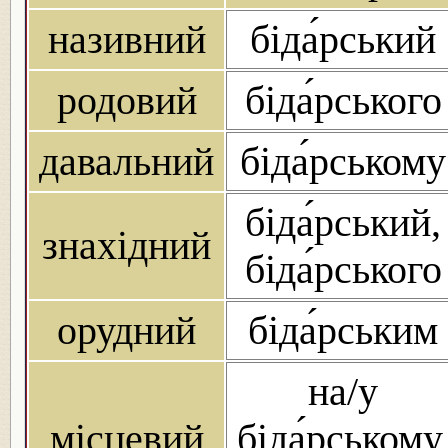
називний
біда́рський
родовий
біда́рського
давальний
біда́рському
біда́рський,
знахідний
біда́рського
орудний
біда́рським
на/у
місцевий
біда́рському