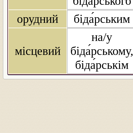
біда́рського
орудний
біда́рським
на/у
місцевий
біда́рському
біда́рськім