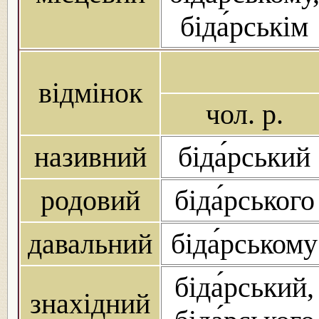
біда́рськім
відмінок
чол. р.
називний
біда́рський
родовий
біда́рського
давальний
біда́рському
біда́рський,
знахідний