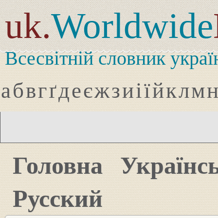
uk.
Worldwide
Всесвітній словник украї
а
б
в
г
ґ
д
е
є
ж
з
и
і
ї
й
к
л
м
Головна
Українс
Русский