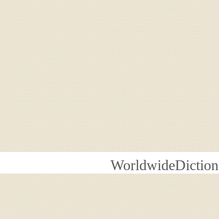
WorldwideDiction