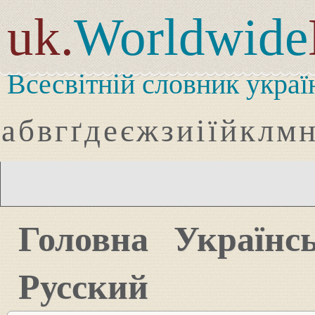
uk.
Worldwide
Всесвітній словник украї
а
б
в
г
ґ
д
е
є
ж
з
и
і
ї
й
к
л
м
Головна
Українс
Русский