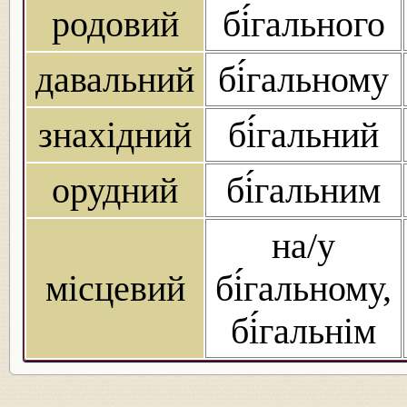
родовий
бі́гального
давальний
бі́гальному
знахідний
бі́гальний
орудний
бі́гальним
на/у
місцевий
бі́гальному,
бі́гальнім