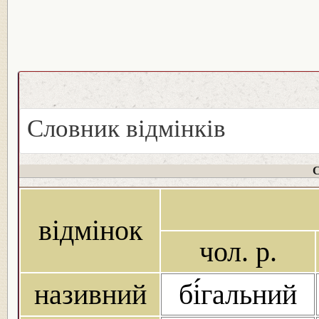
Словник відмінків
С
відмінок
чол. р.
називний
бі́гальний