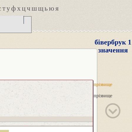
с
т
у
ф
х
ц
ч
ш
щ
ь
ю
я
бівербрук 1
значення
прізвище
прізвище