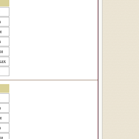
и
в
м
в
ми
ках
и
и
в
м
в
ми