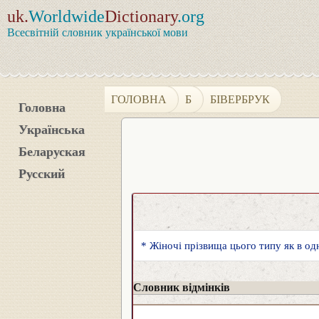
uk.
Worldwide
Dictionary
.org
Всесвітній словник української мови
ГОЛОВНА
Б
БІВЕРБРУК
Головна
Українська
Беларуская
Русский
* Жіночі прізвища цього типу як в од
Словник відмінків