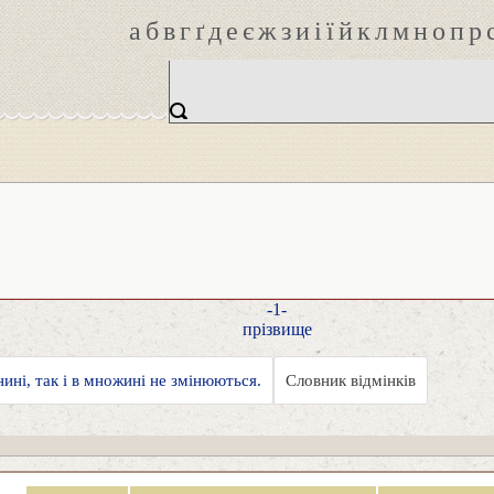
а
б
в
г
ґ
д
е
є
ж
з
и
і
ї
й
к
л
м
н
о
п
р
-1-
прізвище
нині, так і в множині не змінюються.
Словник відмінків