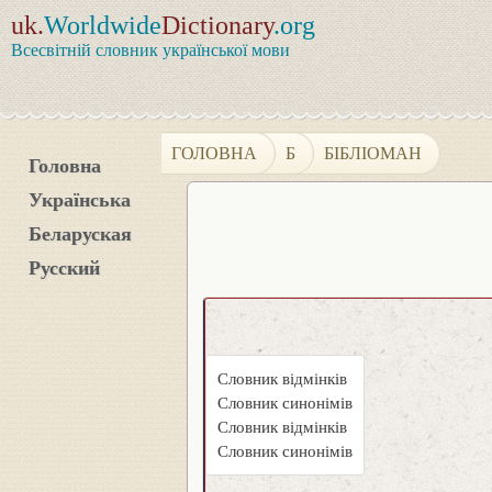
uk.
Worldwide
Dictionary
.org
Всесвітній словник української мови
ГОЛОВНА
Б
БІБЛІОМАН
Головна
Українська
Беларуская
Русский
Словник відмінків
Словник синонімів
Словник відмінків
Словник синонімів