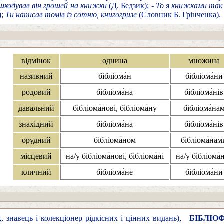
 шкодував він грошей на книжки
(Д. Бедзик); -
То я книжками так 
);
Ти написав томів із сотню, книгогризе
(Словник Б. Грінченка).
відмінок
однина
множина
називний
бібліома́н
бібліома́ни
родовий
бібліома́на
бібліома́нів
давальний
бібліома́нові, бібліома́ну
бібліома́на
знахідний
бібліома́на
бібліома́нів
орудний
бібліома́ном
бібліома́нам
місцевий
на/у бібліома́нові, бібліома́ні
на/у бібліома́
кличний
бібліома́не
бібліома́ни
 знавець і колекціонер рідкісних і цінних видань),
БІБЛІОФ