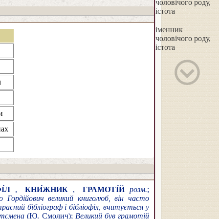
чоловічого роду,
істота
іменник
чоловічого роду,
істота
м
и
нах
І́Л
,
КНИ́ЖНИК
,
ГРАМОТІ́Й
розм.
;
 Гордійович великий книголюб, він часто
асний бібліограф і бібліофіл, вчитується у
ртсмена
(Ю. Смолич);
Великий був грамотій