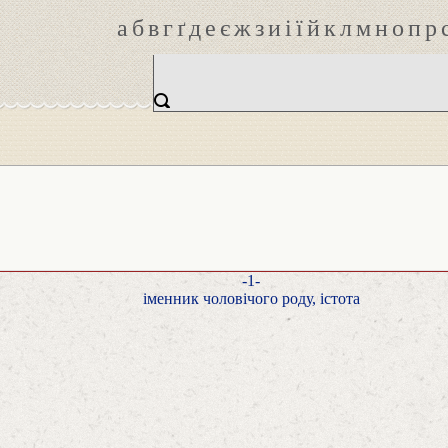
а
б
в
г
ґ
д
е
є
ж
з
и
і
ї
й
к
л
м
н
о
п
р
-1-
іменник чоловічого роду, істота