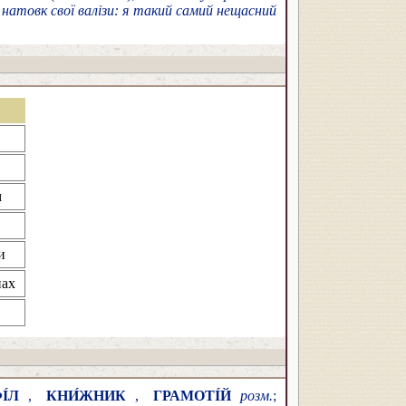
натовк свої валізи: я такий самий нещасний
м
и
нах
І́Л
,
КНИ́ЖНИК
,
ГРАМОТІ́Й
розм.
;