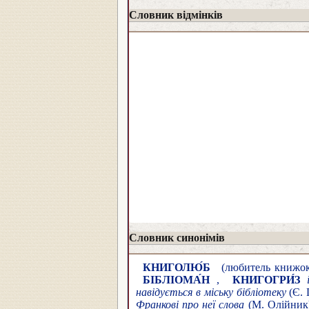
Словник відмінків
Словник синонімів
КНИГОЛЮ́Б
(любитель книжок,
БІБЛІОМА́Н
,
КНИГОГРИ́З
навідується в міську бібліотеку
(Є. 
Франкові про неї слова
(М. Олійник