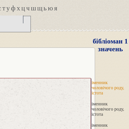
с
т
у
ф
х
ц
ч
ш
щ
ь
ю
я
бібліоман 1
значень
іменник
чоловічого роду,
істота
іменник
чоловічого роду,
істота
іменник