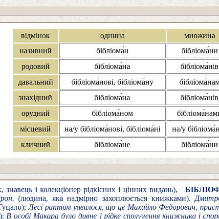
відмінок
однина
множина
називний
бібліома́н
бібліома́ни
родовий
бібліома́на
бібліома́нів
давальний
бібліома́нові, бібліома́ну
бібліома́на
знахідний
бібліома́на
бібліома́нів
орудний
бібліома́ном
бібліома́нам
місцевий
на/у бібліома́нові, бібліома́ні
на/у бібліома́
кличний
бібліома́не
бібліома́ни
 знавець і колекціонер рідкісних і цінних видань),
БІБЛІОФ
ірон.
(людина, яка надмірно захоплюється книжками).
Дмитро
Гуцало);
Лесі раптом уявилося, що це Михайло Федорович, пристр
);
В особі Макара було дивне і рідке сполучення книжника і спо