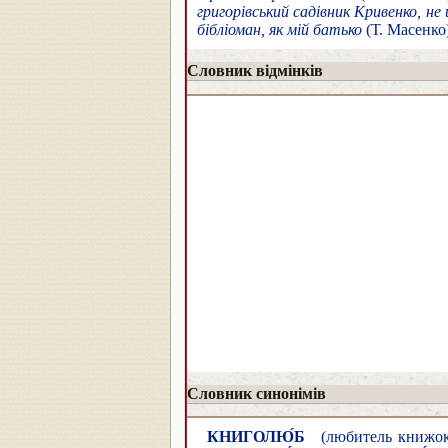
григорівський садівник Кривенко, не
бібліоман, як мій батько
(Т. Масенко
Словник відмінків
Словник синонімів
КНИГОЛЮ́Б
(любитель книжок,